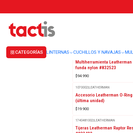
Inicio
MULTIHERRAMIENTAS
MULTIHERRAMIENTAS
MULTIHERRAMIENTAS
CATEGORÍAS
LINTERNAS
CUCHILLOS Y NAVAJAS
MUL
1515481145
|
LEATHERMAN
Agotado
Multiherramienta Leatherma
funda nylon #832523
$94.990
1070002
|
LEATHERMAN
Accesorio Leatherman O-Ring 
(última unidad)
$19.900
1740481002
|
LEATHERMAN
Tijeras Leatherman Raptor Re