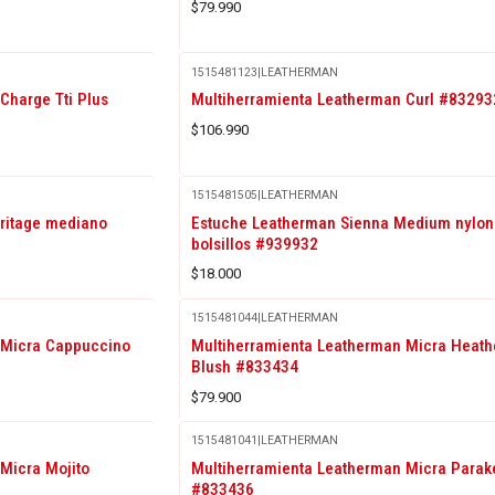
$79.990
1515481123
|
LEATHERMAN
Charge Tti Plus
Multiherramienta Leatherman Curl #83293
$106.990
1515481505
|
LEATHERMAN
ritage mediano
Estuche Leatherman Sienna Medium nylon
bolsillos #939932
$18.000
1515481044
|
LEATHERMAN
 Micra Cappuccino
Multiherramienta Leatherman Micra Heath
Blush #833434
$79.900
1515481041
|
LEATHERMAN
Micra Mojito
Multiherramienta Leatherman Micra Parak
#833436