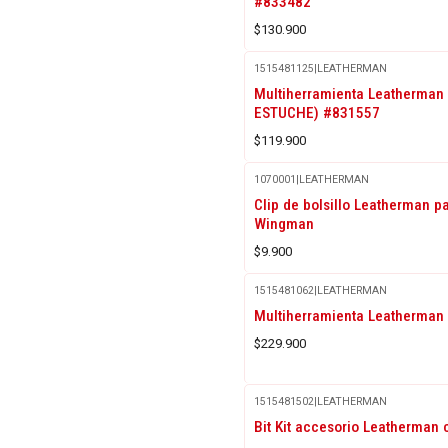
#833482
$130.900
1515481125
|
LEATHERMAN
Multiherramienta Leatherman
ESTUCHE) #831557
$119.900
1070001
|
LEATHERMAN
Agotado
Clip de bolsillo Leatherman pa
Wingman
$9.900
1515481062
|
LEATHERMAN
Multiherramienta Leatherman
$229.900
1515481502
|
LEATHERMAN
Bit Kit accesorio Leatherman