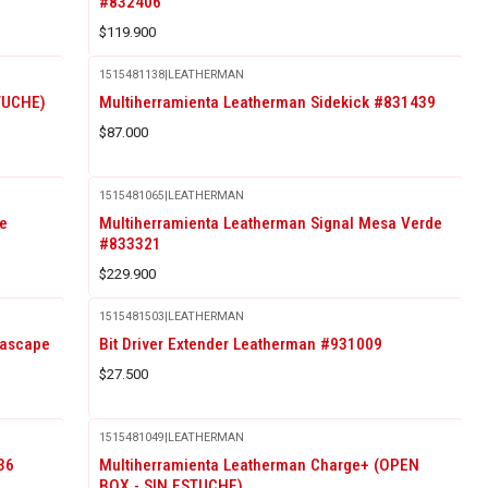
#832406
$119.900
1515481138
|
LEATHERMAN
TUCHE)
Multiherramienta Leatherman Sidekick #831439
$87.000
1515481065
|
LEATHERMAN
e
Multiherramienta Leatherman Signal Mesa Verde
#833321
$229.900
1515481503
|
LEATHERMAN
rascape
Bit Driver Extender Leatherman #931009
$27.500
1515481049
|
LEATHERMAN
36
Multiherramienta Leatherman Charge+ (OPEN
BOX - SIN ESTUCHE)