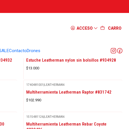
ACCESO
CARRO
SALE
Contacto
Drones
1515481510
|
LEATHERMAN
#934932
Estuche Leatherman nylon sin bolsillos #934928
$13.000
1740481001
|
LEATHERMAN
Multiherramienta Leatherman Raptor #831742
$102.990
1515481126
|
LEATHERMAN
Agotado
030
Multiherramienta Leatherman Rebar Coyote