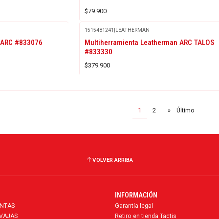
$79.900
1515481241
|
LEATHERMAN
Agotado
n ARC #833076
Multiherramienta Leatherman ARC TALOS
#833330
$379.900
1
2
»
Último
VOLVER ARRIBA
INFORMACIÓN
ENTAS
Garantía legal
AVAJAS
Retiro en tienda Tactis