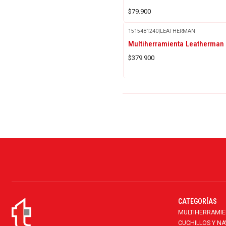
$79.900
1515481240
|
LEATHERMAN
Multiherramienta Leatherma
$379.900
CATEGORÍAS
MULTIHERRAMI
CUCHILLOS Y N