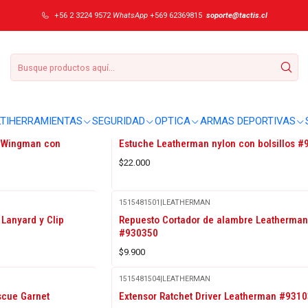
+56 2 3224 9572
WhatsApp
+569 62369815
soporte@tactis.cl
TIHERRAMIENTAS
SEGURIDAD
OPTICA
ARMAS DEPORTIVAS
1515481512
|
LEATHERMAN
n Wingman con
Estuche Leatherman nylon con bolsillos 
$22.000
1515481501
|
LEATHERMAN
Lanyard y Clip
Repuesto Cortador de alambre Leatherman
#930350
$9.900
1515481504
|
LEATHERMAN
scue Garnet
Extensor Ratchet Driver Leatherman #931