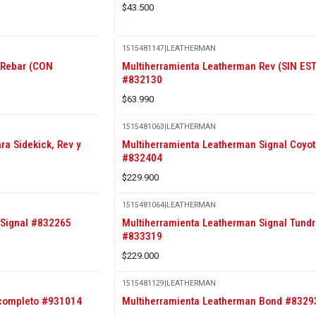
$43.500
1515481147
|
LEATHERMAN
 Rebar (CON
Multiherramienta Leatherman Rev (SIN ES
#832130
$63.990
1515481063
|
LEATHERMAN
ra Sidekick, Rev y
Multiherramienta Leatherman Signal Coyot
#832404
$229.900
1515481064
|
LEATHERMAN
 Signal #832265
Multiherramienta Leatherman Signal Tund
#833319
$229.000
1515481129
|
LEATHERMAN
 completo #931014
Multiherramienta Leatherman Bond #8329