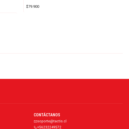
$79.900
CONTÁCTANOS
soporte@tactis.cl
+56232249572