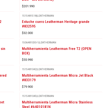
$201.990
1515481518
|
LEATHERMAN
2
Estuche cuero Leatherman Heritage grande
#832595
$32.000
1506481030-1
|
LEATHERMAN
 sin
Multiherramienta Leatherman Free T2 (OPEN
BOX)
$55.990
1515481042
|
LEATHERMAN
ered
Multiherramienta Leatherman Micra Jet Black
#833179
$79.900
1515481045
|
LEATHERMAN
eet
Multiherramienta Leatherman Micra Stainless
Steel #64010181N