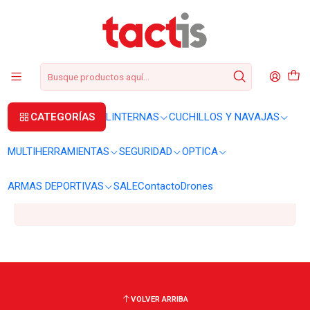
+56 2 3224 9572
WhatsApp
+569 62369815
soporte@tactis.cl
Inicio
ARMAS DEPORTIVAS
Accesorios a pedido
Accesorios a pedido
CATEGORÍAS
LINTERNAS
CUCHILLOS Y NAVAJAS
MULTIHERRAMIENTAS
SEGURIDAD
OPTICA
Todavía no hay productos disponibles aquí
Puedes probar a buscar en otras categorías o utilizar la
ARMAS DEPORTIVAS
SALE
Contacto
Drones
barra de búsqueda para encontrar otros productos.
VOLVER ARRIBA