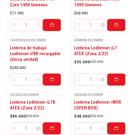
Core 1400 lúmenes
1000 lúmenes
$71.990
$68.990
Cantidad
Cantidad
1630502002
|
LEDLENSER
500838
|
LEDLENSER
-12%
Linterna de trabajo
Linterna Ledlenser iL7
OFF
Ledlenser iF8R recargable
ATEX (Zona 2/22)
(única unidad)
$35.000
$39.900
$285.000
Cantidad
Cantidad
501052
|
LEDLENSER
502004
|
LEDLENSER
-6%
-4%
Linterna Ledlenser iL7R
Linterna Ledlenser iW5R
OFF
OFF
ATEX (Zona 2/22)
(OPEN BOX)
$85.000
$90.000
$48.000
$50.200
Cantidad
Cantidad