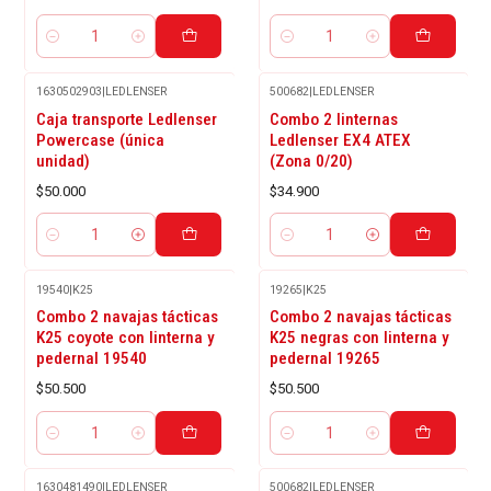
Cantidad
Cantidad
1630502903
|
LEDLENSER
500682
|
LEDLENSER
Caja transporte Ledlenser
Combo 2 linternas
Powercase (única
Ledlenser EX4 ATEX
unidad)
(Zona 0/20)
$50.000
$34.900
Cantidad
Cantidad
19540
|
K25
19265
|
K25
Combo 2 navajas tácticas
Combo 2 navajas tácticas
K25 coyote con linterna y
K25 negras con linterna y
pedernal 19540
pedernal 19265
$50.500
$50.500
Cantidad
Cantidad
1630481490
|
LEDLENSER
500682
|
LEDLENSER