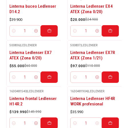
-20%
Linterna buceo Ledlenser
Linterna Ledlenser EX4
OFF
D14.2
ATEX (Zona 0/20)
$39.900
$20.000
$24.900
Cantidad
Cantidad
500836
|
LEDLENSER
500837
|
LEDLENSER
-8%
-12%
Linterna Ledlenser EX7
Linterna Ledlenser EX7R
OFF
OFF
ATEX (Zona 0/20)
ATEX (Zona 1/21)
$55.000
$60.000
$97.000
$110.000
Cantidad
Cantidad
1630481540
|
LEDLENSER
1630481904
|
LEDLENSER
-7%
Linterna frontal Ledlenser
Linterna Ledlenser HF4R
OFF
H14R.2
WORK profesional
$139.990
$149.990
$35.990
Cantidad
Cantidad