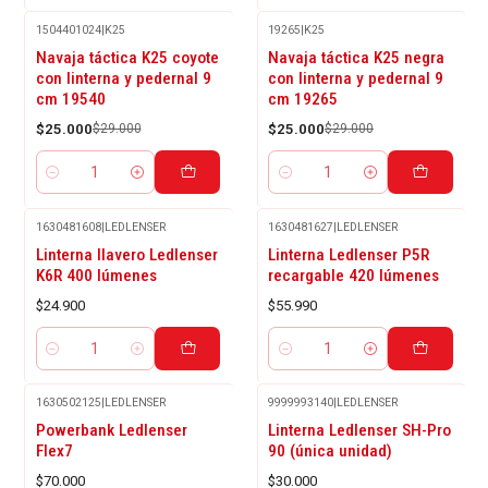
1504401024
|
K25
19265
|
K25
-14%
-14%
Navaja táctica K25 coyote
Navaja táctica K25 negra
OFF
OFF
con linterna y pedernal 9
con linterna y pedernal 9
cm 19540
cm 19265
$25.000
$29.000
$25.000
$29.000
Cantidad
Cantidad
1630481608
|
LEDLENSER
1630481627
|
LEDLENSER
Linterna llavero Ledlenser
Linterna Ledlenser P5R
K6R 400 lúmenes
recargable 420 lúmenes
$24.900
$55.990
Cantidad
Cantidad
1630502125
|
LEDLENSER
9999993140
|
LEDLENSER
Powerbank Ledlenser
Linterna Ledlenser SH-Pro
Flex7
90 (única unidad)
$70.000
$30.000