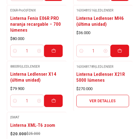
E06R-ProO
|
FENIX
1630481516
|
LEDLENSER
Linterna Fenix E06R PRO
Linterna Ledlenser MH6
naranja recargable – 700
(última unidad)
lúmenes
$36.000
$80.000
Cantidad
Cantidad
880095
|
LEDLENSER
1630481789
|
LEDLENSER
Agotado
Linterna Ledlenser X14
Linterna Ledlenser X21R
(última unidad)
5000 lúmenes
$79.900
$270.000
VER DETALLES
Cantidad
|
SWAT
-20%
Linterna XML-T6 zoom
OFF
$20.000
$25.000