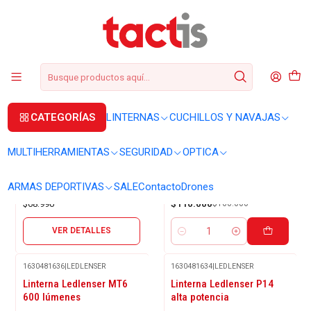
+56 2 3224 9572
WhatsApp
+569 62369815
soporte@tactis.cl
Inicio
LINTERNAS
LINTERNAS DE MANO
LINTERNAS DE MANO
CATEGORÍAS
LINTERNAS
CUCHILLOS Y NAVAJAS
FILTROS
MULTIHERRAMIENTAS
SEGURIDAD
OPTICA
1630481721
|
LEDLENSER
1630481791
|
LEDLENSER
Agotado
-31%
Linterna Ledlenser MT10
Linterna Ledlenser MT18
ARMAS DEPORTIVAS
SALE
Contacto
Drones
OFF
$68.990
$110.000
$160.000
VER DETALLES
Cantidad
1630481636
|
LEDLENSER
1630481634
|
LEDLENSER
Agotado
Linterna Ledlenser MT6
Linterna Ledlenser P14
600 lúmenes
alta potencia