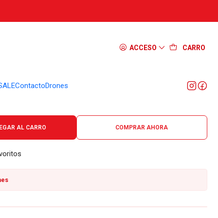
edlenser D14.2
ACCESO
CARRO
SALE
Contacto
Drones
máx), 200m (profundidad), 15h (autonomía máx), IP68, utiliza pilas, 1
EGAR AL CARRO
COMPRAR AHORA
voritos
nes