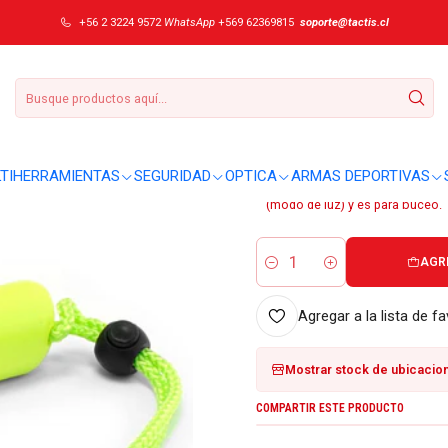
2
+56 2 3224 9572
WhatsApp
+569 62369815
soporte@tactis.cl
|
Linterna buceo L
DETALLES
Sobre este producto:
TIHERRAMIENTAS
SEGURIDAD
OPTICA
ARMAS DEPORTIVAS
D14.2: Cuenta con 400 (lúmenes 
(modo de luz) y es para buceo.
AGR
Cantidad
Agregar a la lista de fa
Mostrar stock de ubicacio
COMPARTIR ESTE PRODUCTO