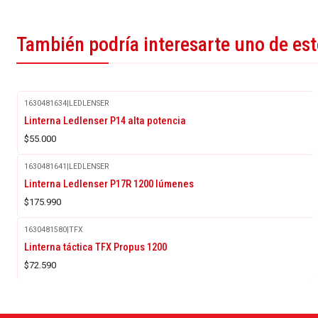
También podría interesarte uno de es
1630481634
|
LEDLENSER
Linterna Ledlenser P14 alta potencia
$55.000
1630481641
|
LEDLENSER
Agotado
Linterna Ledlenser P17R 1200 lúmenes
$175.990
1630481580
|
TFX
Agotado
Linterna táctica TFX Propus 1200
$72.590