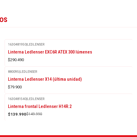
tos
1630481950
|
LEDLENSER
Linterna Ledlenser EXC6R ATEX 300 lúmenes
$290.490
880095
|
LEDLENSER
Linterna Ledlenser X14 (última unidad)
$79.900
1630481540
|
LEDLENSER
-7%
Linterna frontal Ledlenser H14R.2
OFF
$139.990
$149.990