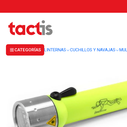
Inicio
LINTERNAS
LINTERNAS DE MANO
Linterna buceo Ledlenser D14.
CATEGORÍAS
LINTERNAS
CUCHILLOS Y NAVAJAS
MUL