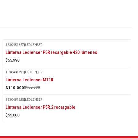
1630481627
|
LEDLENSER
Linterna Ledlenser P5R recargable 420 lúmenes
$55.990
1630481791
|
LEDLENSER
-31%
Linterna Ledlenser MT18
OFF
$110.000
$160.000
1630481625
|
LEDLENSER
Linterna Ledlenser P5R.2 recargable
$55.000