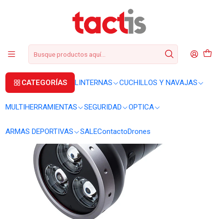
+56 2 3224 9572
WhatsApp
+569 62369815
soporte@tactis.cl
Inicio
LINTERNAS
LINTERNAS DE MANO
Linterna Ledlenser MT18
CATEGORÍAS
LINTERNAS
CUCHILLOS Y NAVAJAS
MULTIHERRAMIENTAS
SEGURIDAD
OPTICA
ARMAS DEPORTIVAS
SALE
Contacto
Drones