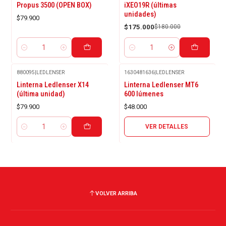
Propus 3500 (OPEN BOX)
iXEO19R (últimas
unidades)
$79.900
$175.000
$180.000
Cantidad
Cantidad
880095
|
LEDLENSER
1630481636
|
LEDLENSER
Agotado
Linterna Ledlenser X14
Linterna Ledlenser MT6
(última unidad)
600 lúmenes
$79.900
$48.000
VER DETALLES
Cantidad
VOLVER ARRIBA