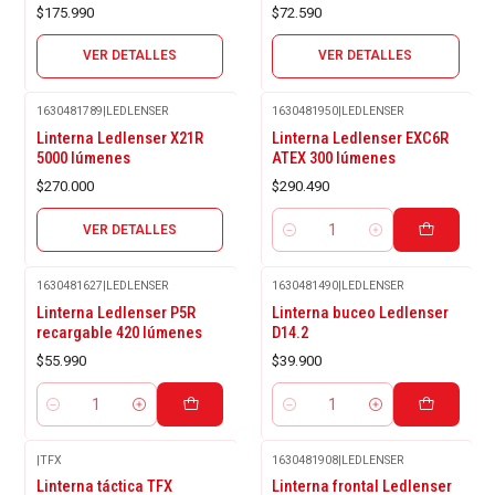
$175.990
$72.590
VER DETALLES
VER DETALLES
1630481789
|
LEDLENSER
1630481950
|
LEDLENSER
Agotado
Linterna Ledlenser X21R
Linterna Ledlenser EXC6R
5000 lúmenes
ATEX 300 lúmenes
$270.000
$290.490
VER DETALLES
Cantidad
1630481627
|
LEDLENSER
1630481490
|
LEDLENSER
Linterna Ledlenser P5R
Linterna buceo Ledlenser
recargable 420 lúmenes
D14.2
$55.990
$39.900
Cantidad
Cantidad
|
TFX
1630481908
|
LEDLENSER
-3%
Linterna táctica TFX
Linterna frontal Ledlenser
OFF