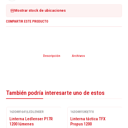
Mostrar stock de ubicaciones
COMPARTIR ESTE PRODUCTO
Descripción
Archivos
También podría interesarte uno de estos
1630481641
|
LEDLENSER
1630481580
|
TFX
Agotado
Agotado
Linterna Ledlenser P17R
Linterna táctica TFX
1200 lúmenes
Propus 1200