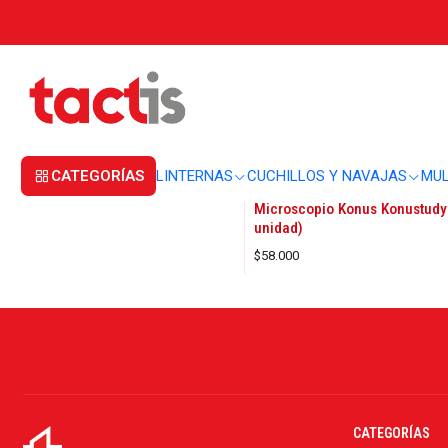
Inicio
OPTICA
MICROSCOPIO
MICROSCOPIO
CATEGORÍAS
LINTERNAS
CUCHILLOS Y NAVAJAS
MUL
1605361031
|
KONUS
Microscopio Konus Konustudy
unidad)
$58.000
CATEGORÍAS