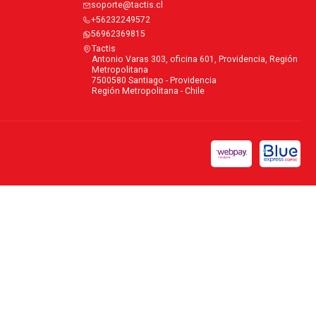
soporte@tactis.cl
+56232249572
56962369815
Tactis
Antonio Varas 303, oficina 601, Providencia, Región
Metropolitana
7500580 Santiago - Providencia
Región Metropolitana - Chile