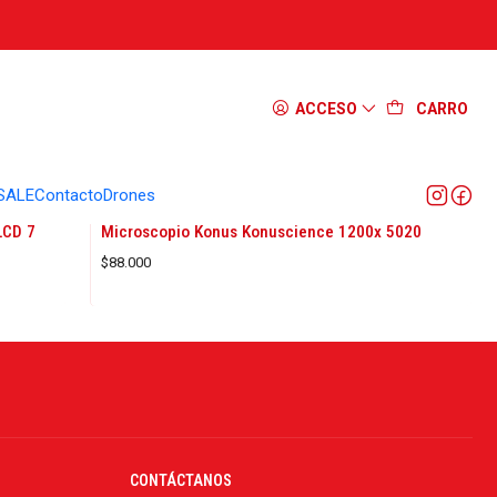
ACCESO
CARRO
SALE
Contacto
Drones
1605361040
|
KONUS
LCD 7
Microscopio Konus Konuscience 1200x 5020
$88.000
CONTÁCTANOS