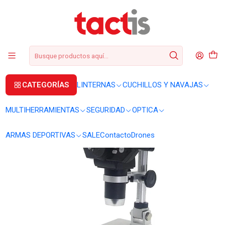
+56 2 3224 9572
WhatsApp
+569 62369815
soporte@tactis.cl
Inicio
OPTICA
MICROSCOPIO
Microscopio digital G1200 12MP pantalla LCD 7 pulgadas
CATEGORÍAS
LINTERNAS
CUCHILLOS Y NAVAJAS
MULTIHERRAMIENTAS
SEGURIDAD
OPTICA
ARMAS DEPORTIVAS
SALE
Contacto
Drones