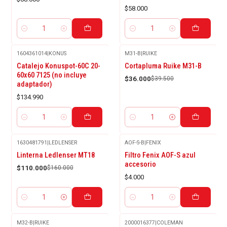
$58.000
Cantidad
Cantidad
1604361014
|
KONUS
M31-B
|
RUIKE
-9%
Catalejo Konuspot-60C 20-
Cortapluma Ruike M31-B
OFF
60x60 7125 (no incluye
$36.000
$39.500
adaptador)
$134.990
Cantidad
Cantidad
1630481791
|
LEDLENSER
AOF-S-B
|
FENIX
-31%
Linterna Ledlenser MT18
Filtro Fenix AOF-S azul
OFF
accesorio
$110.000
$160.000
$4.000
Cantidad
Cantidad
M32-B
|
RUIKE
2000016377
|
COLEMAN