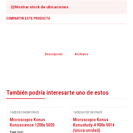
Mostrar stock de ubicaciones
COMPARTIR ESTE PRODUCTO
Descripción
Archivos
También podría interesarte uno de estos
1605361040
|
KONUS
1605361031
|
KONUS
Microscopio Konus
Microscopio Konus
Konuscience 1200x 5020
Konustudy-4 900x 5014
(única unidad)
$88.000