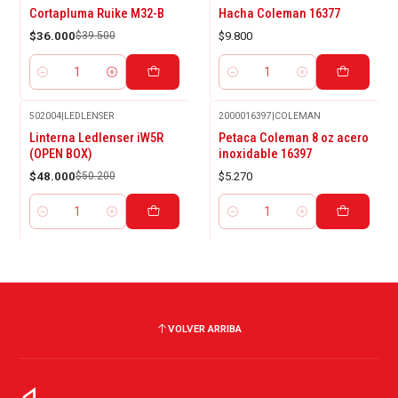
-9%
Cortapluma Ruike M32-B
Hacha Coleman 16377
OFF
$36.000
$39.500
$9.800
Cantidad
Cantidad
502004
|
LEDLENSER
2000016397
|
COLEMAN
-4%
Linterna Ledlenser iW5R
Petaca Coleman 8 oz acero
OFF
(OPEN BOX)
inoxidable 16397
$48.000
$50.200
$5.270
Cantidad
Cantidad
VOLVER ARRIBA