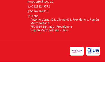
soporte@tactis.cl
+56232249572
56962369815
Tactis
Antonio Varas 303, oficina 601, Providencia, Región
Metropolitana
7500580 Santiago - Providencia
Región Metropolitana - Chile