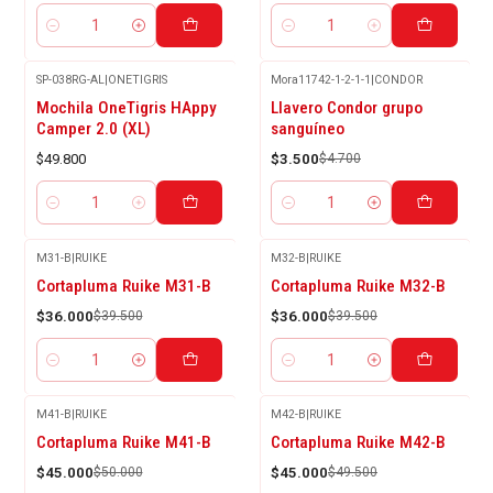
Cantidad
Cantidad
SP-038RG-AL
|
ONETIGRIS
Mora11742-1-2-1-1
|
CONDOR
-26%
Mochila OneTigris HAppy
Llavero Condor grupo
OFF
Camper 2.0 (XL)
sanguíneo
$49.800
$3.500
$4.700
Cantidad
Cantidad
M31-B
|
RUIKE
M32-B
|
RUIKE
-9%
-9%
Cortapluma Ruike M31-B
Cortapluma Ruike M32-B
OFF
OFF
$36.000
$39.500
$36.000
$39.500
Cantidad
Cantidad
M41-B
|
RUIKE
M42-B
|
RUIKE
-10%
-9%
Cortapluma Ruike M41-B
Cortapluma Ruike M42-B
OFF
OFF
$45.000
$50.000
$45.000
$49.500