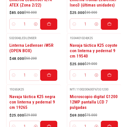
OFF
OFF
ATEX (Zona 2/22)
Iseo3 (últimas unidades)
$85.000
$90.000
$25.000
$30.000
Cantidad
Cantidad
502004
|
LEDLENSER
1504401024
|
K25
-4%
-14%
Linterna Ledlenser iW5R
Navaja táctica K25 coyote
OFF
OFF
(OPEN BOX)
con linterna y pedernal 9
cm 19540
$48.000
$50.200
$25.000
$29.000
Cantidad
Cantidad
19265
|
K25
MTI.1100200600767
|
G1200
-14%
-8%
Navaja táctica K25 negra
Microscopio digital G1200
OFF
OFF
con linterna y pedernal 9
12MP pantalla LCD 7
cm 19265
pulgadas
$25.000
$29.000
$69.000
$75.000