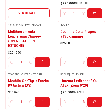
$990.000
$1.050.000
VER DETALLES
Cantidad
1515481049
|
LEATHERMAN
|
DOITE
Multiherramienta
Cocinilla Doite Pragma
Leatherman Charge+
9130 camping
(OPEN BOX - SIN
$25.000
ESTUCHE)
$201.990
Cantidad
Cantidad
TG-GBB01-BKXS
|
ONETIGRIS
500682
|
LEDLENSER
-20%
Mochila OneTigris Eureka
Linterna Ledlenser EX4
OFF
K9 táctica (XS)
ATEX (Zona 0/20)
$34.990
$20.000
$24.900
Cantidad
Cantidad