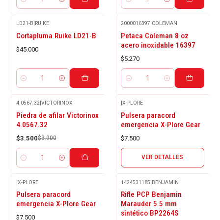
Cantidad
Cantidad
LD21-B
|
RUIKE
2000016397
|
COLEMAN
Cortapluma Ruike LD21-B
Petaca Coleman 8 oz
acero inoxidable 16397
$45.000
$5.270
Cantidad
Cantidad
4.0567.32
|
VICTORINOX
|
X-PLORE
Agotado
-10%
Piedra de afilar Victorinox
Pulsera paracord
OFF
4.0567.32
emergencia X-Plore Gear
$3.500
$3.900
$7.500
VER DETALLES
Cantidad
|
X-PLORE
1424531185
|
BENJAMIN
Agotado
-6%
Pulsera paracord
Rifle PCP Benjamin
OFF
emergencia X-Plore Gear
Marauder 5.5 mm
sintético BP2264S
$7.500