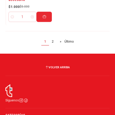
$1.000
$5.000
Cantidad
1
2
»
Último
VOLVER ARRIBA
Síguenos