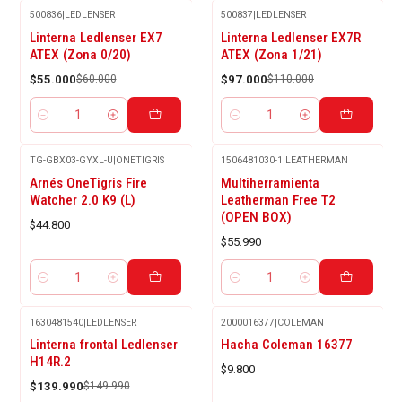
500836
|
LEDLENSER
500837
|
LEDLENSER
-8%
-12%
Linterna Ledlenser EX7
Linterna Ledlenser EX7R
OFF
OFF
ATEX (Zona 0/20)
ATEX (Zona 1/21)
$55.000
$60.000
$97.000
$110.000
Cantidad
Cantidad
TG-GBX03-GYXL-U
|
ONETIGRIS
1506481030-1
|
LEATHERMAN
Arnés OneTigris Fire
Multiherramienta
Watcher 2.0 K9 (L)
Leatherman Free T2
(OPEN BOX)
$44.800
$55.990
Cantidad
Cantidad
1630481540
|
LEDLENSER
2000016377
|
COLEMAN
-7%
Linterna frontal Ledlenser
Hacha Coleman 16377
OFF
H14R.2
$9.800
$139.990
$149.990