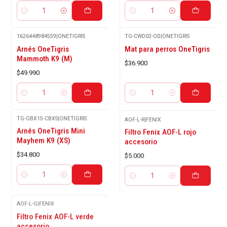
Cantidad
Cantidad
1626448984559
|
ONETIGRIS
TG-CWD02-OD
|
ONETIGRIS
Arnés OneTigris
Mat para perros OneTigris
Mammoth K9 (M)
$36.900
$49.990
Cantidad
Cantidad
TG-GBX15-CBXS
|
ONETIGRIS
AOF-L-R
|
FENIX
Arnés OneTigris Mini
Filtro Fenix AOF-L rojo
Mayhem K9 (XS)
accesorio
$34.800
$5.000
Cantidad
Cantidad
AOF-L-G
|
FENIX
-80%
Filtro Fenix AOF-L verde
OFF
accesorio