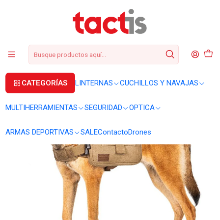
+56 2 3224 9572
WhatsApp
+569 62369815
soporte@tactis.cl
Inicio
SALE
Mochila OneTigris HAppy Camper 2.0 (XL)
CATEGORÍAS
LINTERNAS
CUCHILLOS Y NAVAJAS
MULTIHERRAMIENTAS
SEGURIDAD
OPTICA
ARMAS DEPORTIVAS
SALE
Contacto
Drones