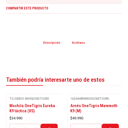
COMPARTIR ESTE PRODUCTO
Descripción
Archivos
También podría interesarte uno de estos
TG-GBB01-BKXS
|
ONETIGRIS
1626448984559
|
ONETIGRIS
Mochila OneTigris Eureka
Arnés OneTigris Mammoth
K9 táctica (XS)
K9 (M)
$34.990
$49.990