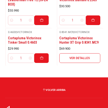
Leatherman Free T2 (OPEN
Victorinox Bantam 0.2303
BOX)
$30.500
$55.990
Cantidad
Cantidad
0.4603
|
VICTORINOX
0.8341.MC9
|
VICTORINOX
Agotado
Cortapluma Victorinox
Cortapluma Victorinox
Tinker Small 0.4603
Hunter XT Grip 0.8341.MC9
$29.990
$69.900
VER DETALLES
Cantidad
VOLVER ARRIBA