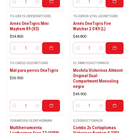
Cantidad
Cantidad
TG-GBX15-CBXS
|
ONETIGRIS
TG-GBX03-GYXL-U
|
ONETIGRIS
Arnés OneTigris Mini
Arnés OneTigris Fire
Mayhem K9 (XS)
Watcher 2.0 K9 (L)
$34.800
$44.800
Cantidad
Cantidad
TG-CWD02-OD
|
ONETIGRIS
32.3888.01
|
VICTORINOX
Mat para perros OneTigris
Mochila Victorinox Altmont
Original Dual-
$36.900
Compartment Monosling
negra
$49.900
Cantidad
Cantidad
1506481030-1
|
LEATHERMAN
0.2303
|
VICTORINOX
Multiherramienta
Combo 2x Cortaplumas