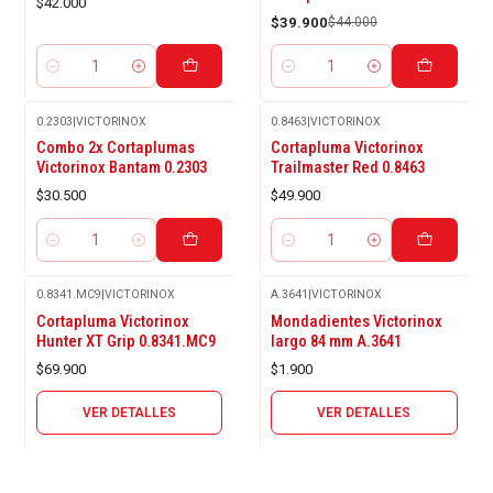
$42.000
$39.900
$44.000
Cantidad
Cantidad
0.2303
|
VICTORINOX
0.8463
|
VICTORINOX
Combo 2x Cortaplumas
Cortapluma Victorinox
Victorinox Bantam 0.2303
Trailmaster Red 0.8463
$30.500
$49.900
Cantidad
Cantidad
0.8341.MC9
|
VICTORINOX
A.3641
|
VICTORINOX
Agotado
Agotado
Cortapluma Victorinox
Mondadientes Victorinox
Hunter XT Grip 0.8341.MC9
largo 84 mm A.3641
$69.900
$1.900
VER DETALLES
VER DETALLES