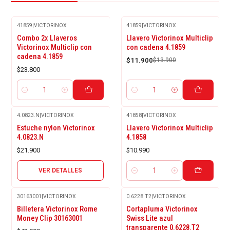
41859
|
VICTORINOX
41859
|
VICTORINOX
-14%
Combo 2x Llaveros
Llavero Victorinox Multiclip
OFF
Victorinox Multiclip con
con cadena 4.1859
cadena 4.1859
$11.900
$13.900
$23.800
Cantidad
Cantidad
4.0823.N
|
VICTORINOX
41858
|
VICTORINOX
Agotado
Estuche nylon Victorinox
Llavero Victorinox Multiclip
4.0823.N
4.1858
$21.900
$10.990
VER DETALLES
Cantidad
30163001
|
VICTORINOX
0.6228.T2
|
VICTORINOX
-9%
Billetera Victorinox Rome
Cortapluma Victorinox
OFF
Money Clip 30163001
Swiss Lite azul
transparente 0.6228.T2