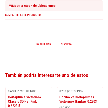
Mostrar stock de ubicaciones
COMPARTIR ESTE PRODUCTO
Descripción
Archivos
También podría interesarte uno de estos
0.6223.51
|
VICTORINOX
0.2303
|
VICTORINOX
Agotado
Cortapluma Victorinox
Combo 2x Cortaplumas
Classic SD HellPink
Victorinox Bantam 0.2303
0.6223.51
$30.500