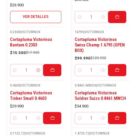
$26.900
VER DETALLES
Cantidad
0.2303
|
VICTORINOX
16795
|
VICTORINOX
-13%
-9%
Cortapluma Victorinox
Cortapluma Victorinox
OFF
OFF
Bantam 0.2303
Swiss Champ 1.6795 (OPEN
BOX)
$15.500
$17.900
$99.990
$109.990
Cantidad
Cantidad
0.4603
|
VICTORINOX
0.8461.MWCH
|
VICTORINOX
Cortapluma Victorinox
Cortapluma Victorinox
Tinker Small 0.4603
Soldier Suizo 0.8461.MWCH
$29.990
$54.900
Cantidad
Cantidad
0.7122.T2
|
VICTORINOX
1.4733.72
|
VICTORINOX