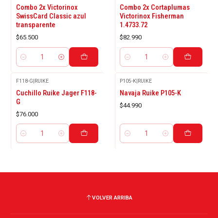
Combo 2x Victorinox
Combo 2x Cortaplumas
SwissCard Classic azul
Victorinox Fisherman
transparente
1.4733.72
$65.500
$82.990
Cantidad
Cantidad
F118-G
|
RUIKE
P105-K
|
RUIKE
Cuchillo Ruike Jager F118-
Navaja Ruike P105-K
G
$44.990
$76.000
Cantidad
Cantidad
VOLVER ARRIBA