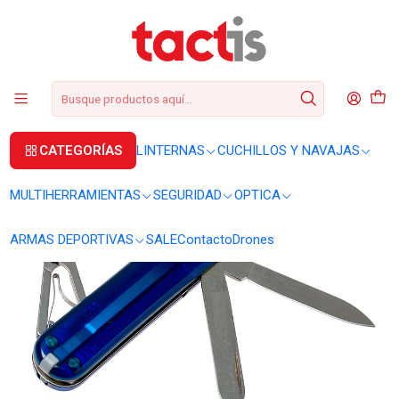
+56 2 3224 9572
WhatsApp
+569 62369815
soporte@tactis.cl
Inicio
CUCHILLOS Y NAVAJAS
CORTAPLUMAS
Cortapluma Victorinox Swiss Lite azul transparente 0.6228.T2
CATEGORÍAS
LINTERNAS
CUCHILLOS Y NAVAJAS
MULTIHERRAMIENTAS
SEGURIDAD
OPTICA
ARMAS DEPORTIVAS
SALE
Contacto
Drones