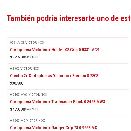
También podría interesarte uno de es
8331.MC9
|
VICTORINOX
-23%
Cortapluma Victorinox Hunter XS Grip 0.8331.MC9
OFF
$52.900
$69.000
0.2303
|
VICTORINOX
Combo 2x Cortaplumas Victorinox Bantam 0.2303
$30.500
0.8463.MW3
|
VICTORINOX
-6%
Cortapluma Victorinox Trailmaster Black 0.8463.MW3
OFF
$47.000
$49.900
0.9663.MC
|
VICTORINOX
Cortapluma Victorinox Ranger Grip 78 0.9663.MC