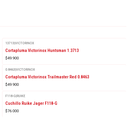
13713
|
VICTORINOX
Cortapluma Victorinox Huntsman 1.3713
$49.900
0.8463
|
VICTORINOX
Cortapluma Victorinox Trailmaster Red 0.8463
$49.900
F118-G
|
RUIKE
Cuchillo Ruike Jager F118-G
$76.000