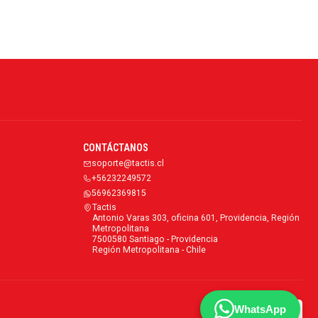
CONTÁCTANOS
soporte@tactis.cl
+56232249572
56962369815
Tactis
Antonio Varas 303, oficina 601, Providencia, Región
Metropolitana
7500580 Santiago - Providencia
Región Metropolitana - Chile
WhatsApp