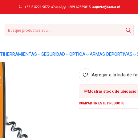
nter XT Grip 0.8341.MC9
+56 2 3224 9572
WhatsApp
+569 62369815
soporte@tactis.cl
|
Cortapluma Vict
DETALLES
Sobre este producto:
TIHERRAMIENTAS
SEGURIDAD
OPTICA
ARMAS DEPORTIVAS
No se entregaron detalles adici
Agregar a la lista de fa
Mostrar stock de ubicacio
COMPARTIR ESTE PRODUCTO