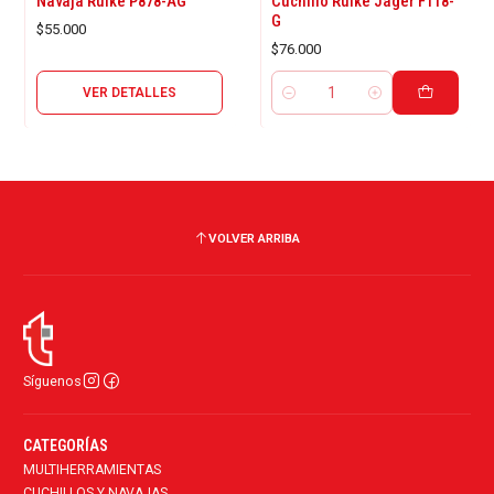
Navaja Ruike P878-AG
Cuchillo Ruike Jager F118-
G
$55.000
$76.000
VER DETALLES
Cantidad
VOLVER ARRIBA
Síguenos
CATEGORÍAS
MULTIHERRAMIENTAS
CUCHILLOS Y NAVAJAS