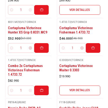
$54.900
$69.900
VER DETALLES
Cantidad
8331.MC9
|
VICTORINOX
1.4733.72
|
VICTORINOX
-23%
-2%
Cortapluma Victorinox
Cortapluma Victorinox
OFF
OFF
Hunter XS Grip 0.8331.MC9
Fisherman 1.4733.72
$52.900
$69.000
$46.000
$46.900
Cantidad
Cantidad
1.4733.72
|
VICTORINOX
0.3303
|
VICTORINOX
Agotado
Combo 2x Cortaplumas
Cortapluma Victorinox
Victorinox Fisherman
Waiter 0.3303
1.4733.72
$19.990
$82.990
VER DETALLES
Cantidad
P878-AG
|
RUIKE
F118-G
|
RUIKE
Agotado