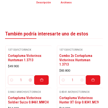
Descripción
Archivos
También podría interesarte uno de estos
13713
|
VICTORINOX
13713
|
VICTORINOX
Cortapluma Victorinox
Combo 2x Cortapluma
Huntsman 1.3713
Victorinox Huntsman
1.3713
$49.900
$83.800
Cantidad
Cantidad
0.8461.MWCH
|
VICTORINOX
0.8341.MC9
|
VICTORINOX
Agotado
Cortapluma Victorinox
Cortapluma Victorinox
Soldier Suizo 0.8461.MWCH
Hunter XT Grip 0.8341.MC9