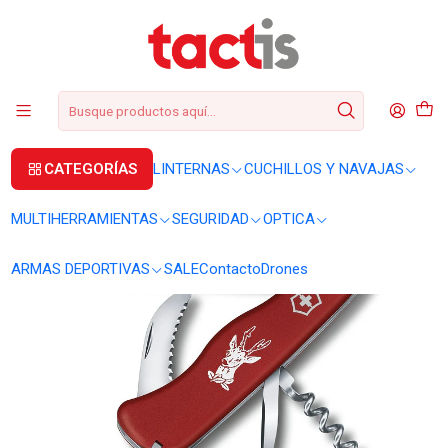
+56 2 3224 9572
WhatsApp
+569 62369815
soporte@tactis.cl
Inicio
CUCHILLOS Y NAVAJAS
CORTAPLUMAS
Cortapluma Victorinox Hunter 0.8573
CATEGORÍAS
LINTERNAS
CUCHILLOS Y NAVAJAS
MULTIHERRAMIENTAS
SEGURIDAD
OPTICA
ARMAS DEPORTIVAS
SALE
Contacto
Drones