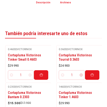
Descripción
Archivos
También podría interesarte uno de estos
0.4603
|
VICTORINOX
0.3603
|
VICTORINOX
Cortapluma Victorinox
Cortapluma Victorinox
Tinker Small 0.4603
Tourist 0.3603
$29.990
$24.900
Cantidad
Cantidad
0.2303
|
VICTORINOX
14603
|
VICTORINOX
-13%
Cortapluma Victorinox
Cortapluma Victorinox
OFF
Bantam 0.2303
Tinker 1.4603
$15.500
$17.900
$29.990