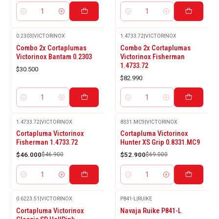
Cantidad
Cantidad
0.2303
|
VICTORINOX
1.4733.72
|
VICTORINOX
Combo 2x Cortaplumas
Combo 2x Cortaplumas
Victorinox Bantam 0.2303
Victorinox Fisherman
1.4733.72
$30.500
$82.990
Cantidad
Cantidad
1.4733.72
|
VICTORINOX
8331.MC9
|
VICTORINOX
-2%
-23%
Cortapluma Victorinox
Cortapluma Victorinox
OFF
OFF
Fisherman 1.4733.72
Hunter XS Grip 0.8331.MC9
$46.000
$46.900
$52.900
$69.000
Cantidad
Cantidad
0.6223.51
|
VICTORINOX
P841-L
|
RUIKE
Agotado
Agotado
Cortapluma Victorinox
Navaja Ruike P841-L