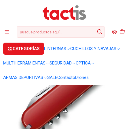
+56 2 3224 9572
WhatsApp
+569 62369815
soporte@tactis.cl
Inicio
CUCHILLOS Y NAVAJAS
CORTAPLUMAS
Cortapluma Victorinox Waiter 0.3303
CATEGORÍAS
LINTERNAS
CUCHILLOS Y NAVAJAS
MULTIHERRAMIENTAS
SEGURIDAD
OPTICA
ARMAS DEPORTIVAS
SALE
Contacto
Drones