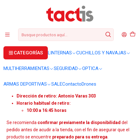
+56 2 3224 9572
WhatsApp
+569 62369815
soporte@tactis.cl
Inicio
Retiro en tienda Tactis
RETIRO EN TIENDA TACTIS
CATEGORÍAS
LINTERNAS
CUCHILLOS Y NAVAJAS
Los clientes que deseen
retirar su compra en tienda
deben
coordinar previamente el retiro
, contactándose con nuestro
MULTIHERRAMIENTAS
SEGURIDAD
OPTICA
equipo a través de:
Teléfono:
+56 2 3224 9572
/
WhatsApp +569 62369815
ARMAS DEPORTIVAS
SALE
Contacto
Drones
Correo electrónico:
soporte@tactis.cl
Dirección de retiro:
Antonio Varas 303
Horario habitual de retiro:
10:00 a 16:45 horas
Se recomienda
confirmar previamente la disponibilidad
del
pedido antes de acudir a la tienda, con el fin de asegurar que el
producto se encuentre
preparado para su entrega
.