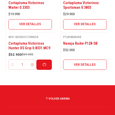
Agotado
Agotado
Cortapluma Victorinox
Cortapluma Victorinox
Waiter 0.3303
Sportsman 0.3803
$19.990
$29.900
VER DETALLES
VER DETALLES
8331.MC9
|
VICTORINOX
P128-SB
|
RUIKE
Agotado
-23%
Cortapluma Victorinox
Navaja Ruike P128-SB
OFF
Hunter XS Grip 0.8331.MC9
$52.000
$52.900
$69.000
VER DETALLES
Cantidad
VOLVER ARRIBA