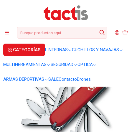
+56 2 3224 9572
WhatsApp
+569 62369815
soporte@tactis.cl
Inicio
CUCHILLOS Y NAVAJAS
CORTAPLUMAS
Cortapluma Victorinox Fisherman 1.4733.72
CATEGORÍAS
LINTERNAS
CUCHILLOS Y NAVAJAS
MULTIHERRAMIENTAS
SEGURIDAD
OPTICA
ARMAS DEPORTIVAS
SALE
Contacto
Drones