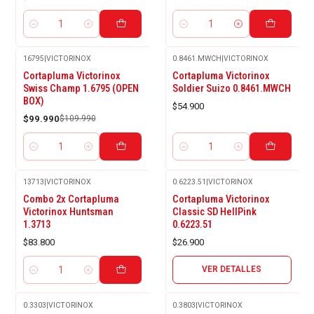
Cantidad
Cantidad
16795
|
VICTORINOX
0.8461.MWCH
|
VICTORINOX
-9%
Cortapluma Victorinox
Cortapluma Victorinox
OFF
Swiss Champ 1.6795 (OPEN
Soldier Suizo 0.8461.MWCH
BOX)
$54.900
$99.990
$109.990
Cantidad
Cantidad
13713
|
VICTORINOX
0.6223.51
|
VICTORINOX
Agotado
Combo 2x Cortapluma
Cortapluma Victorinox
Victorinox Huntsman
Classic SD HellPink
1.3713
0.6223.51
$83.800
$26.900
VER DETALLES
Cantidad
0.3303
|
VICTORINOX
0.3803
|
VICTORINOX