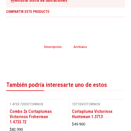
Mostrar stock de ubicaciones
COMPARTIR ESTE PRODUCTO
Descripción
Archivos
También podría interesarte uno de estos
1.4733.72
|
VICTORINOX
13713
|
VICTORINOX
Combo 2x Cortaplumas
Cortapluma Victorinox
Victorinox Fisherman
Huntsman 1.3713
1.4733.72
$49.900
$82.990