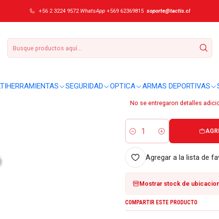
ox Multiclip con cadena 4.1859
+56 2 3224 9572
WhatsApp
+569 62369815
soporte@tactis.cl
|
Combo 2x Llavero
4.1859
DETALLES
TIHERRAMIENTAS
SEGURIDAD
OPTICA
ARMAS DEPORTIVAS
Sobre este producto:
No se entregaron detalles adici
AGR
Cantidad
Agregar a la lista de fa
Mostrar stock de ubicacio
COMPARTIR ESTE PRODUCTO