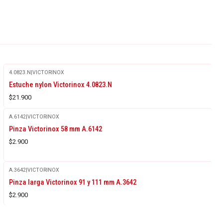
4.0823.N
|
VICTORINOX
Agotado
Estuche nylon Victorinox 4.0823.N
$21.900
A.6142
|
VICTORINOX
Agotado
Pinza Victorinox 58 mm A.6142
$2.900
A.3642
|
VICTORINOX
Agotado
Pinza larga Victorinox 91 y 111 mm A.3642
$2.900