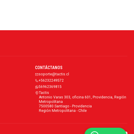
CONTÁCTANOS
soporte@tactis.cl
+56232249572
56962369815
Tactis
Antonio Varas 303, oficina 601, Providencia, Región
Metropolitana
7500580 Santiago - Providencia
Región Metropolitana - Chile