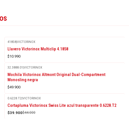
tos
41858
|
VICTORINOX
Llavero Victorinox Multiclip 4.1858
$10.990
32.3888.01
|
VICTORINOX
Mochila Victorinox Altmont Original Dual-Compartment
Monosling negra
$49.900
0.6228.T2
|
VICTORINOX
-9%
Cortapluma Victorinox Swiss Lite azul transparente 0.6228.T2
OFF
$39.900
$44.000