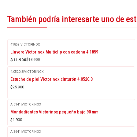
También podría interesarte uno de es
41859
|
VICTORINOX
-14%
Llavero Victorinox Multiclip con cadena 4.1859
OFF
$11.900
$13.900
4.0520.3
|
VICTORINOX
Agotado
Estuche de piel Victorinox cinturón 4.0520.3
$25.900
A.6141
|
VICTORINOX
Agotado
Mondadientes Victorinox pequeño bajo 90 mm
$1.900
A.3641
|
VICTORINOX
Agotado