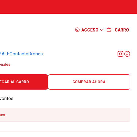
s Victorinox Multiclip con cadena
ACCESO
CARRO
SALE
Contacto
Drones
onales.
EGAR AL CARRO
COMPRAR AHORA
voritos
nes