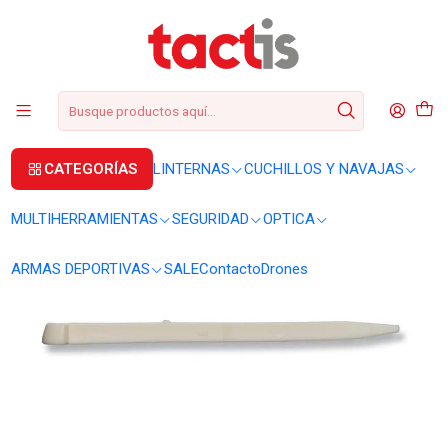
+56 2 3224 9572
WhatsApp
+569 62369815
soporte@tactis.cl
Inicio
CUCHILLOS Y NAVAJAS
CORTAPLUMAS
Mondadientes Victorinox largo 84 mm A.3641
CATEGORÍAS
LINTERNAS
CUCHILLOS Y NAVAJAS
MULTIHERRAMIENTAS
SEGURIDAD
OPTICA
ARMAS DEPORTIVAS
SALE
Contacto
Drones