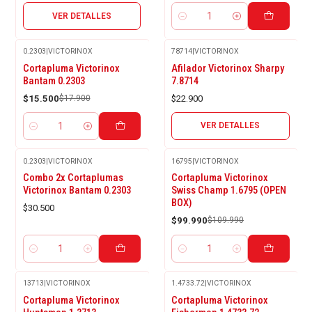
VER DETALLES
Cantidad
0.2303
|
VICTORINOX
78714
|
VICTORINOX
Agotado
-13%
Cortapluma Victorinox
Afilador Victorinox Sharpy
OFF
Bantam 0.2303
7.8714
$15.500
$17.900
$22.900
VER DETALLES
Cantidad
0.2303
|
VICTORINOX
16795
|
VICTORINOX
-9%
Combo 2x Cortaplumas
Cortapluma Victorinox
OFF
Victorinox Bantam 0.2303
Swiss Champ 1.6795 (OPEN
BOX)
$30.500
$99.990
$109.990
Cantidad
Cantidad
13713
|
VICTORINOX
1.4733.72
|
VICTORINOX
-2%
Cortapluma Victorinox
Cortapluma Victorinox
OFF