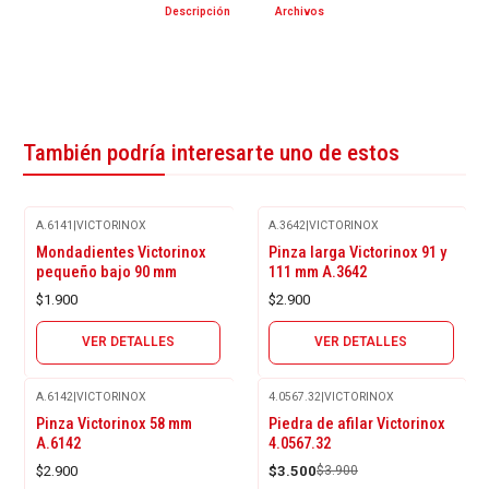
Descripción
Archivos
También podría interesarte uno de estos
A.6141
|
VICTORINOX
A.3642
|
VICTORINOX
Agotado
Agotado
Mondadientes Victorinox
Pinza larga Victorinox 91 y
pequeño bajo 90 mm
111 mm A.3642
$1.900
$2.900
VER DETALLES
VER DETALLES
A.6142
|
VICTORINOX
4.0567.32
|
VICTORINOX
Agotado
-10%
Pinza Victorinox 58 mm
Piedra de afilar Victorinox
OFF
A.6142
4.0567.32
$2.900
$3.500
$3.900