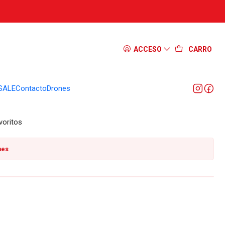
orinox 91 y 111 mm A.3642
ACCESO
CARRO
SALE
Contacto
Drones
onales.
voritos
nes