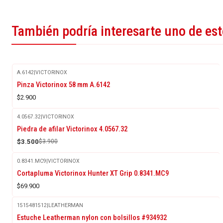
También podría interesarte uno de es
A.6142
|
VICTORINOX
Agotado
Pinza Victorinox 58 mm A.6142
$2.900
4.0567.32
|
VICTORINOX
-10%
Piedra de afilar Victorinox 4.0567.32
OFF
$3.500
$3.900
0.8341.MC9
|
VICTORINOX
Agotado
Cortapluma Victorinox Hunter XT Grip 0.8341.MC9
$69.900
1515481512
|
LEATHERMAN
Estuche Leatherman nylon con bolsillos #934932