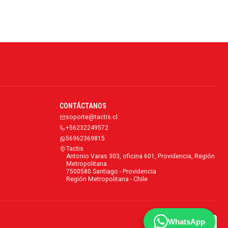
CONTÁCTANOS
soporte@tactis.cl
+56232249572
56962369815
Tactis
Antonio Varas 303, oficina 601, Providencia, Región
Metropolitana
7500580 Santiago - Providencia
Región Metropolitana - Chile
WhatsApp