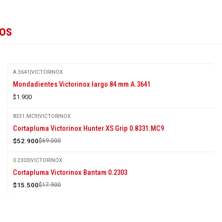
tos
A.3641
|
VICTORINOX
Agotado
Mondadientes Victorinox largo 84 mm A.3641
$1.900
8331.MC9
|
VICTORINOX
-23%
Cortapluma Victorinox Hunter XS Grip 0.8331.MC9
OFF
$52.900
$69.000
0.2303
|
VICTORINOX
-13%
Cortapluma Victorinox Bantam 0.2303
OFF
$15.500
$17.900