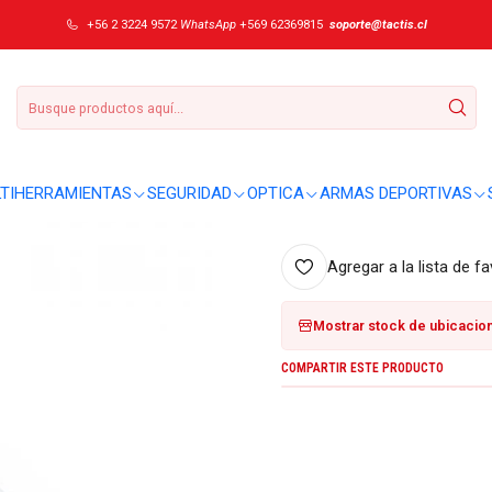
111 mm A.3642
+56 2 3224 9572
WhatsApp
+569 62369815
soporte@tactis.cl
|
Pinza larga Vict
DETALLES
Sobre este producto:
TIHERRAMIENTAS
SEGURIDAD
OPTICA
ARMAS DEPORTIVAS
No se entregaron detalles adici
Agregar a la lista de fa
Mostrar stock de ubicacio
COMPARTIR ESTE PRODUCTO