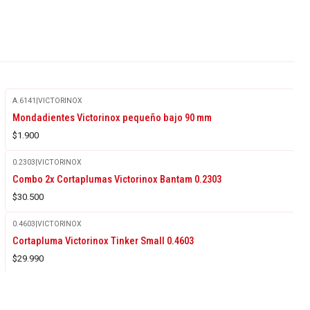
A.6141
|
VICTORINOX
Agotado
Mondadientes Victorinox pequeño bajo 90 mm
$1.900
0.2303
|
VICTORINOX
Combo 2x Cortaplumas Victorinox Bantam 0.2303
$30.500
0.4603
|
VICTORINOX
Cortapluma Victorinox Tinker Small 0.4603
$29.990