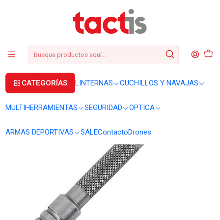
+56 2 3224 9572
WhatsApp
+569 62369815
soporte@tactis.cl
Inicio
MULTIHERRAMIENTAS
ACCESORIOS
Bit Driver Extender Leatherman #931009
CATEGORÍAS
LINTERNAS
CUCHILLOS Y NAVAJAS
MULTIHERRAMIENTAS
SEGURIDAD
OPTICA
ARMAS DEPORTIVAS
SALE
Contacto
Drones