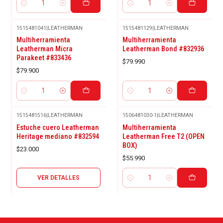
Cantidad
Cantidad
1515481041
|
LEATHERMAN
1515481129
|
LEATHERMAN
Multiherramienta
Multiherramienta
Leatherman Micra
Leatherman Bond #832936
Parakeet #833436
$79.990
$79.900
Cantidad
Cantidad
1515481516
|
LEATHERMAN
1506481030-1
|
LEATHERMAN
Agotado
Estuche cuero Leatherman
Multiherramienta
Heritage mediano #832594
Leatherman Free T2 (OPEN
BOX)
$23.000
$55.990
VER DETALLES
Cantidad