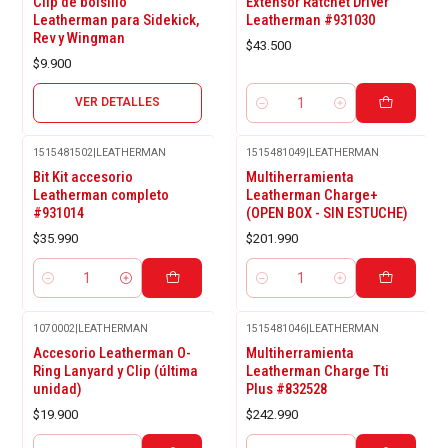
Clip de bolsillo
Extensor Ratchet Driver
Leatherman para Sidekick,
Leatherman #931030
Rev y Wingman
$43.500
$9.900
VER DETALLES
Cantidad
1515481502
|
LEATHERMAN
1515481049
|
LEATHERMAN
Bit Kit accesorio
Multiherramienta
Leatherman completo
Leatherman Charge+
#931014
(OPEN BOX - SIN ESTUCHE)
$35.990
$201.990
Cantidad
Cantidad
1070002
|
LEATHERMAN
1515481046
|
LEATHERMAN
Accesorio Leatherman O-
Multiherramienta
Ring Lanyard y Clip (última
Leatherman Charge Tti
unidad)
Plus #832528
$19.900
$242.990