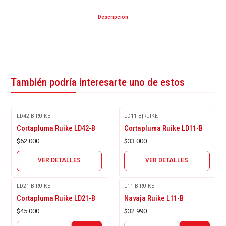
Descripción
También podría interesarte uno de estos
LD42-B
|
RUIKE
LD11-B
|
RUIKE
Agotado
Agotado
Cortapluma Ruike LD42-B
Cortapluma Ruike LD11-B
$62.000
$33.000
VER DETALLES
VER DETALLES
LD21-B
|
RUIKE
L11-B
|
RUIKE
Cortapluma Ruike LD21-B
Navaja Ruike L11-B
$45.000
$32.990