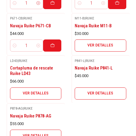
Cantidad
Cantidad
P671-CB
|
RUIKE
M11-B
|
RUIKE
Agotado
Navaja Ruike P671-CB
Navaja Ruike M11-B
$44.000
$30.000
VER DETALLES
Cantidad
LD43
|
RUIKE
P841-L
|
RUIKE
Agotado
Agotado
Cortapluma de rescate
Navaja Ruike P841-L
Ruike LD43
$45.000
$66.000
VER DETALLES
VER DETALLES
P878-AG
|
RUIKE
Agotado
Navaja Ruike P878-AG
$55.000
VER DETALLES