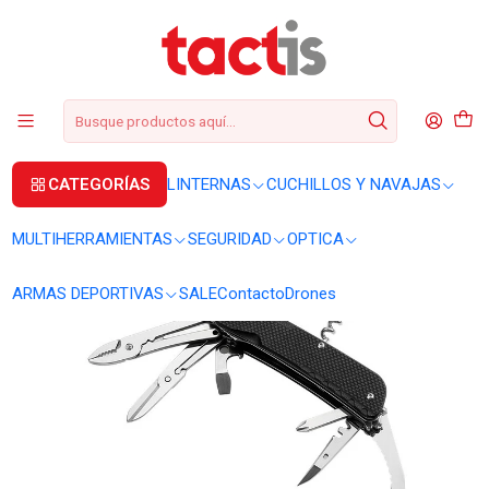
+56 2 3224 9572
WhatsApp
+569 62369815
soporte@tactis.cl
Inicio
CUCHILLOS Y NAVAJAS
CORTAPLUMAS
Cortapluma Ruike LD41-B
CATEGORÍAS
LINTERNAS
CUCHILLOS Y NAVAJAS
MULTIHERRAMIENTAS
SEGURIDAD
OPTICA
ARMAS DEPORTIVAS
SALE
Contacto
Drones