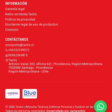
INFORMACIÓN
Garantía legal
Retiro en tienda Tactis
Política de privacidad
Disclaimer legal de uso de productos
Contacto
CONTÁCTANOS
soporte@tactis.cl
+56232249572
56962369815
Tactis
Antonio Varas 303, oficina 601, Providencia, Región Metropolitana
7500580 Santiago - Providencia
Región Metropolitana - Chile
2026 Tactis | Artículos Tácticos, Defensa Personal y Outdoor en Santiago.
Todos los derechos reservados.
Desarrollado por Jumpseller
.