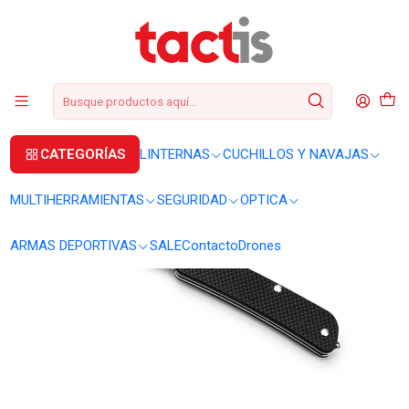
+56 2 3224 9572
WhatsApp
+569 62369815
soporte@tactis.cl
Inicio
CUCHILLOS Y NAVAJAS
NAVAJAS
Navaja Ruike M11-B
CATEGORÍAS
LINTERNAS
CUCHILLOS Y NAVAJAS
MULTIHERRAMIENTAS
SEGURIDAD
OPTICA
ARMAS DEPORTIVAS
SALE
Contacto
Drones