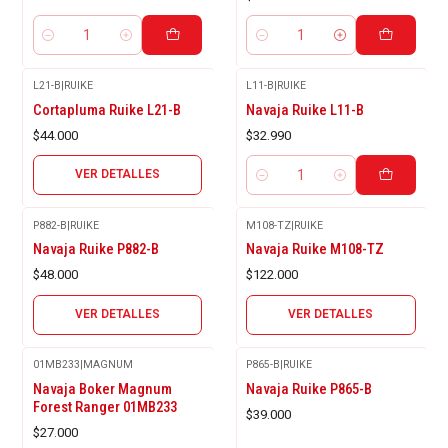
Cantidad
Cantidad
L21-B
|
RUIKE
L11-B
|
RUIKE
Agotado
Cortapluma Ruike L21-B
Navaja Ruike L11-B
$44.000
$32.990
VER DETALLES
Cantidad
P882-B
|
RUIKE
M108-TZ
|
RUIKE
Agotado
Agotado
Navaja Ruike P882-B
Navaja Ruike M108-TZ
$48.000
$122.000
VER DETALLES
VER DETALLES
01MB233
|
MAGNUM
P865-B
|
RUIKE
Agotado
Navaja Boker Magnum
Navaja Ruike P865-B
Forest Ranger 01MB233
$39.000
$27.000