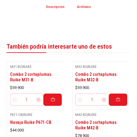
Descripción
Archivos
También podría interesarte uno de estos
M31-B2
|
RUIKE
M32-B2
|
RUIKE
Combo 2 cortaplumas
Combo 2 cortaplumas
Ruike M31-B
Ruike M32-B
$59.900
$59.900
Cantidad
Cantidad
P671-CB
|
RUIKE
M42-B2
|
RUIKE
Navaja Ruike P671-CB
Combo 2 cortaplumas
Ruike M42-B
$44.000
$78.900