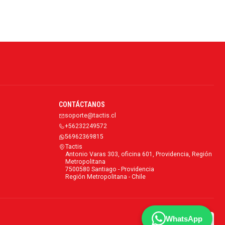
CONTÁCTANOS
soporte@tactis.cl
+56232249572
56962369815
Tactis
Antonio Varas 303, oficina 601, Providencia, Región
Metropolitana
7500580 Santiago - Providencia
Región Metropolitana - Chile
WhatsApp