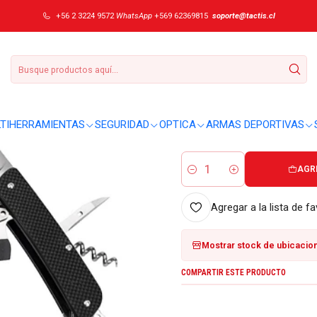
ike M42-B
+56 2 3224 9572
WhatsApp
+569 62369815
soporte@tactis.cl
|
Combo 2 cortapl
DETALLES
Sobre este producto:
TIHERRAMIENTAS
SEGURIDAD
OPTICA
ARMAS DEPORTIVAS
M42-B (combo 2): 140 g c/u, 71 
AGR
Cantidad
Agregar a la lista de fa
Mostrar stock de ubicacio
COMPARTIR ESTE PRODUCTO