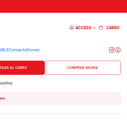
umas Ruike M42-B
ACCESO
CARRO
SALE
Contacto
Drones
mm (largo hoja), acero 12C27, mango G10, apertura manual, slip joint.
EGAR AL CARRO
COMPRAR AHORA
voritos
nes