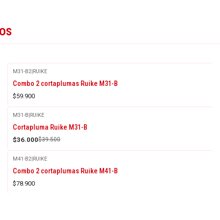
tos
M31-B2
|
RUIKE
Combo 2 cortaplumas Ruike M31-B
$59.900
M31-B
|
RUIKE
-9%
Cortapluma Ruike M31-B
OFF
$36.000
$39.500
M41-B2
|
RUIKE
Combo 2 cortaplumas Ruike M41-B
$78.900