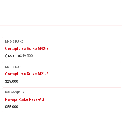
M42-B
|
RUIKE
-9%
Cortapluma Ruike M42-B
OFF
$45.000
$49.500
M21-B
|
RUIKE
Cortapluma Ruike M21-B
$29.000
P878-AG
|
RUIKE
Agotado
Navaja Ruike P878-AG
$55.000