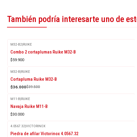
También podría interesarte uno de es
M32-B2
|
RUIKE
Combo 2 cortaplumas Ruike M32-B
$59.900
M32-B
|
RUIKE
-9%
Cortapluma Ruike M32-B
OFF
$36.000
$39.500
M11-B
|
RUIKE
Agotado
Navaja Ruike M11-B
$30.000
4.0567.32
|
VICTORINOX
-10%
Piedra de afilar Victorinox 4.0567.32
OFF