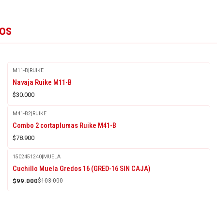
tos
M11-B
|
RUIKE
Agotado
Navaja Ruike M11-B
$30.000
M41-B2
|
RUIKE
Combo 2 cortaplumas Ruike M41-B
$78.900
1502451240
|
MUELA
-4%
Cuchillo Muela Gredos 16 (GRED-16 SIN CAJA)
OFF
$99.000
$103.000