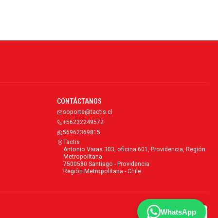
CONTÁCTANOS
soporte@tactis.cl
+56232249572
56962369815
Tactis
Antonio Varas 303, oficina 601, Providencia, Región
Metropolitana
7500580 Santiago - Providencia
Región Metropolitana - Chile
WhatsApp