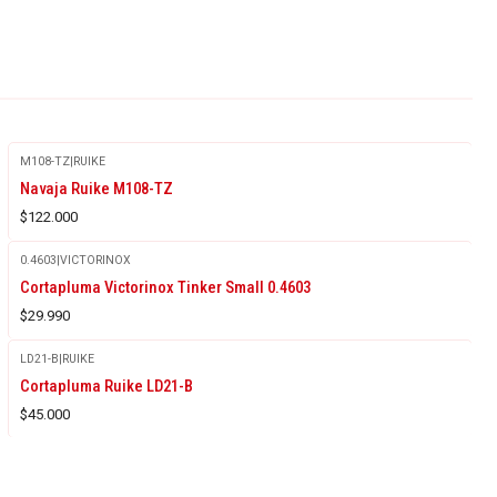
M108-TZ
|
RUIKE
Agotado
Navaja Ruike M108-TZ
$122.000
0.4603
|
VICTORINOX
Cortapluma Victorinox Tinker Small 0.4603
$29.990
LD21-B
|
RUIKE
Cortapluma Ruike LD21-B
$45.000