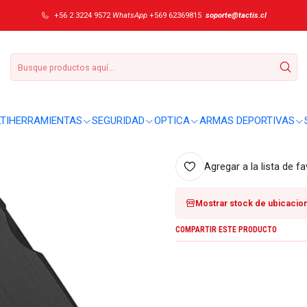
+56 2 3224 9572
WhatsApp
+569 62369815
soporte@tactis.cl
|
Navaja Ruike P8
DETALLES
Sobre este producto:
TIHERRAMIENTAS
SEGURIDAD
OPTICA
ARMAS DEPORTIVAS
P882-B: 71.8 g, 85 mm (largo hoj
Agregar a la lista de fa
Mostrar stock de ubicacio
COMPARTIR ESTE PRODUCTO