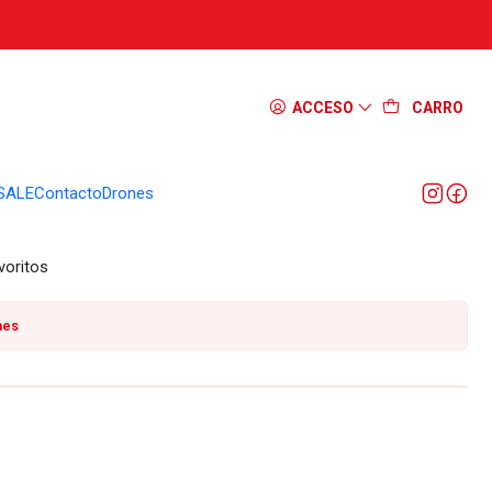
82-B
ACCESO
CARRO
SALE
Contacto
Drones
a), acero 12C27, mango G10, apertura manual, liner lock.
voritos
nes