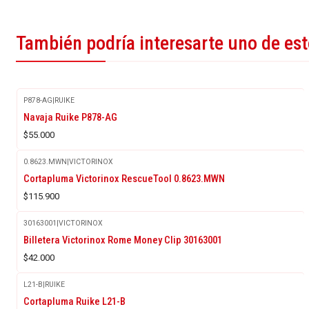
También podría interesarte uno de es
P878-AG
|
RUIKE
Agotado
Navaja Ruike P878-AG
$55.000
0.8623.MWN
|
VICTORINOX
Agotado
Cortapluma Victorinox RescueTool 0.8623.MWN
$115.900
30163001
|
VICTORINOX
Billetera Victorinox Rome Money Clip 30163001
$42.000
L21-B
|
RUIKE
Agotado
Cortapluma Ruike L21-B