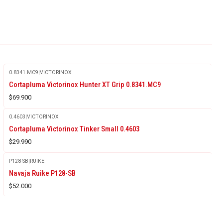
0.8341.MC9
|
VICTORINOX
Agotado
Cortapluma Victorinox Hunter XT Grip 0.8341.MC9
$69.900
0.4603
|
VICTORINOX
Cortapluma Victorinox Tinker Small 0.4603
$29.990
P128-SB
|
RUIKE
Agotado
Navaja Ruike P128-SB
$52.000