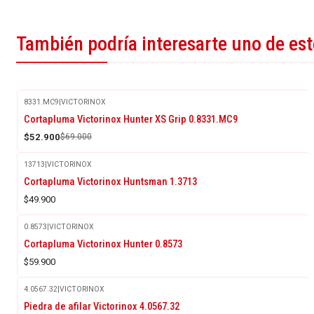
También podría interesarte uno de es
8331.MC9
|
VICTORINOX
-23%
Cortapluma Victorinox Hunter XS Grip 0.8331.MC9
OFF
$52.900
$69.000
13713
|
VICTORINOX
Cortapluma Victorinox Huntsman 1.3713
$49.900
0.8573
|
VICTORINOX
Agotado
Cortapluma Victorinox Hunter 0.8573
$59.900
4.0567.32
|
VICTORINOX
-10%
Piedra de afilar Victorinox 4.0567.32
OFF