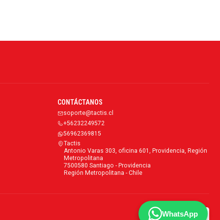
CONTÁCTANOS
soporte@tactis.cl
+56232249572
56962369815
Tactis
Antonio Varas 303, oficina 601, Providencia, Región
Metropolitana
7500580 Santiago - Providencia
Región Metropolitana - Chile
WhatsApp