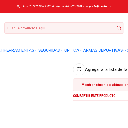
RescueTool 0.8623.MWN
+56 2 3224 9572
WhatsApp
+569 62369815
soporte@tactis.cl
|
Cortapluma Vict
DETALLES
Sobre este producto:
TIHERRAMIENTAS
SEGURIDAD
OPTICA
ARMAS DEPORTIVAS
No se entregaron detalles adici
Agregar a la lista de fa
Mostrar stock de ubicacio
COMPARTIR ESTE PRODUCTO