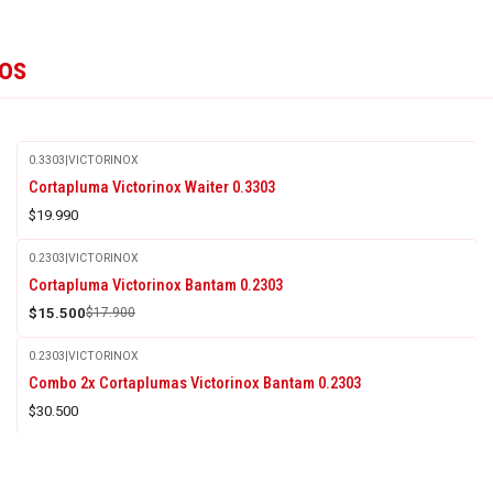
tos
0.3303
|
VICTORINOX
Agotado
Cortapluma Victorinox Waiter 0.3303
$19.990
0.2303
|
VICTORINOX
-13%
Cortapluma Victorinox Bantam 0.2303
OFF
$15.500
$17.900
0.2303
|
VICTORINOX
Combo 2x Cortaplumas Victorinox Bantam 0.2303
$30.500