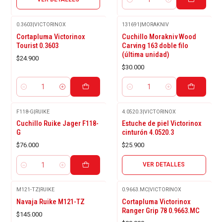
Cantidad
0.3603
|
VICTORINOX
131691
|
MORAKNIV
Cortapluma Victorinox
Cuchillo Morakniv Wood
Tourist 0.3603
Carving 163 doble filo
(última unidad)
$24.900
$30.000
Cantidad
Cantidad
F118-G
|
RUIKE
4.0520.3
|
VICTORINOX
Agotado
Cuchillo Ruike Jager F118-
Estuche de piel Victorinox
G
cinturón 4.0520.3
$76.000
$25.900
VER DETALLES
Cantidad
M121-TZ
|
RUIKE
0.9663.MC
|
VICTORINOX
Agotado
Navaja Ruike M121-TZ
Cortapluma Victorinox
Ranger Grip 78 0.9663.MC
$145.000