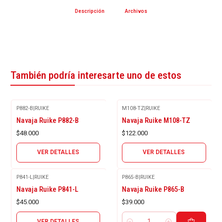
Descripción
Archivos
También podría interesarte uno de estos
P882-B
|
RUIKE
M108-TZ
|
RUIKE
Agotado
Agotado
Navaja Ruike P882-B
Navaja Ruike M108-TZ
$48.000
$122.000
VER DETALLES
VER DETALLES
P841-L
|
RUIKE
P865-B
|
RUIKE
Agotado
Navaja Ruike P841-L
Navaja Ruike P865-B
$45.000
$39.000
VER DETALLES