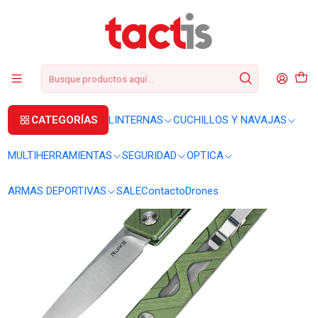
+56 2 3224 9572
WhatsApp
+569 62369815
soporte@tactis.cl
Inicio
CUCHILLOS Y NAVAJAS
NAVAJAS
Navaja Ruike P878-AG
CATEGORÍAS
LINTERNAS
CUCHILLOS Y NAVAJAS
MULTIHERRAMIENTAS
SEGURIDAD
OPTICA
ARMAS DEPORTIVAS
SALE
Contacto
Drones