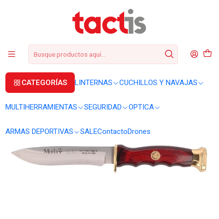
+56 2 3224 9572
WhatsApp
+569 62369815
soporte@tactis.cl
Inicio
CUCHILLOS Y NAVAJAS
CUCHILLOS
Cuchillo Muela Comf-10
CATEGORÍAS
LINTERNAS
CUCHILLOS Y NAVAJAS
MULTIHERRAMIENTAS
SEGURIDAD
OPTICA
ARMAS DEPORTIVAS
SALE
Contacto
Drones