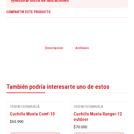
Mostrar stock de ubicaciones
COMPARTIR ESTE PRODUCTO
Descripción
Archivos
También podría interesarte uno de estos
1502451229
|
MUELA
1502451016
|
MUELA
Agotado
Agotado
Cuchillo Muela Comf-10
Cuchillo Muela Ranger-12
outdoor
$65.990
$70.000