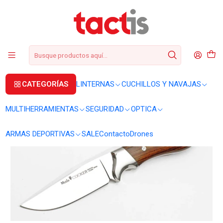
+56 2 3224 9572
WhatsApp
+569 62369815
soporte@tactis.cl
Inicio
CUCHILLOS Y NAVAJAS
CUCHILLOS
Cuchillo Muela Cocker-11CO compacto
CATEGORÍAS
LINTERNAS
CUCHILLOS Y NAVAJAS
MULTIHERRAMIENTAS
SEGURIDAD
OPTICA
ARMAS DEPORTIVAS
SALE
Contacto
Drones