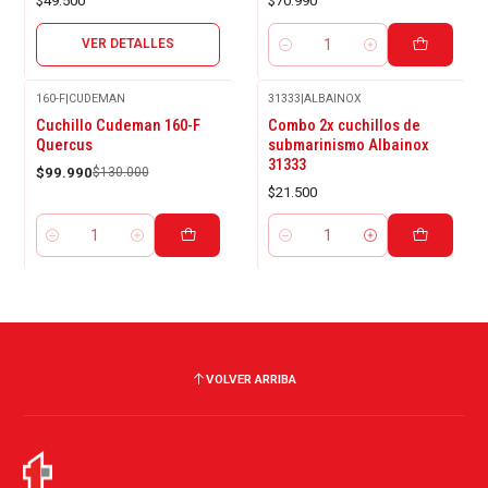
$49.500
$70.990
VER DETALLES
Cantidad
160-F
|
CUDEMAN
31333
|
ALBAINOX
-23%
Cuchillo Cudeman 160-F
Combo 2x cuchillos de
OFF
Quercus
submarinismo Albainox
31333
$99.990
$130.000
$21.500
Cantidad
Cantidad
VOLVER ARRIBA