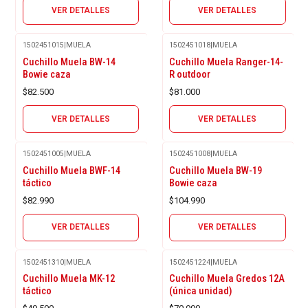
VER DETALLES
VER DETALLES
1502451015
|
MUELA
1502451018
|
MUELA
Agotado
Agotado
Cuchillo Muela BW-14
Cuchillo Muela Ranger-14-
Bowie caza
R outdoor
$82.500
$81.000
VER DETALLES
VER DETALLES
1502451005
|
MUELA
1502451008
|
MUELA
Agotado
Agotado
Cuchillo Muela BWF-14
Cuchillo Muela BW-19
táctico
Bowie caza
$82.990
$104.990
VER DETALLES
VER DETALLES
1502451310
|
MUELA
1502451224
|
MUELA
Agotado
Cuchillo Muela MK-12
Cuchillo Muela Gredos 12A
táctico
(única unidad)