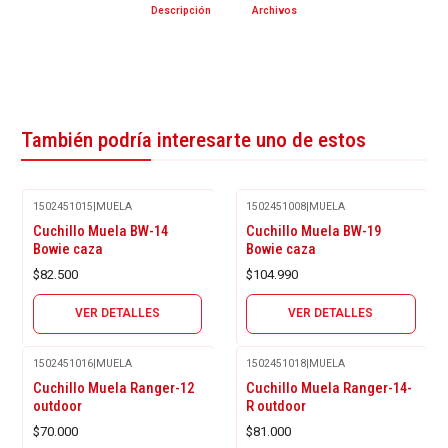
Descripción
Archivos
También podría interesarte uno de estos
1502451015
|
MUELA
1502451008
|
MUELA
Agotado
Agotado
Cuchillo Muela BW-14
Cuchillo Muela BW-19
Bowie caza
Bowie caza
$82.500
$104.990
VER DETALLES
VER DETALLES
1502451016
|
MUELA
1502451018
|
MUELA
Agotado
Agotado
Cuchillo Muela Ranger-12
Cuchillo Muela Ranger-14-
outdoor
R outdoor
$70.000
$81.000