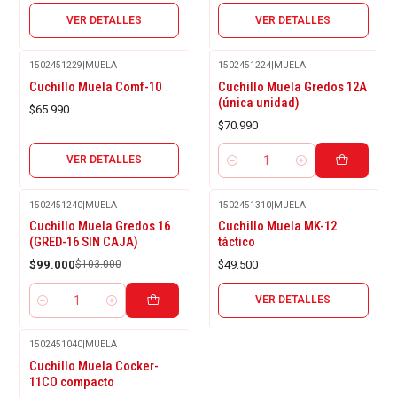
VER DETALLES
VER DETALLES
1502451229
|
MUELA
1502451224
|
MUELA
Agotado
Cuchillo Muela Comf-10
Cuchillo Muela Gredos 12A
(única unidad)
$65.990
$70.990
VER DETALLES
Cantidad
1502451240
|
MUELA
1502451310
|
MUELA
Agotado
-4%
Cuchillo Muela Gredos 16
Cuchillo Muela MK-12
OFF
(GRED-16 SIN CAJA)
táctico
$99.000
$103.000
$49.500
VER DETALLES
Cantidad
1502451040
|
MUELA
Cuchillo Muela Cocker-
11CO compacto