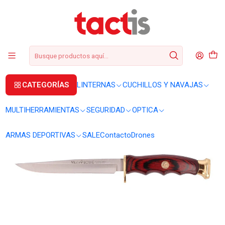
+56 2 3224 9572
WhatsApp
+569 62369815
soporte@tactis.cl
Inicio
CUCHILLOS Y NAVAJAS
CUCHILLOS
Cuchillo Muela BWF-14 táctico
CATEGORÍAS
LINTERNAS
CUCHILLOS Y NAVAJAS
MULTIHERRAMIENTAS
SEGURIDAD
OPTICA
ARMAS DEPORTIVAS
SALE
Contacto
Drones