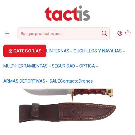
+56 2 3224 9572
WhatsApp
+569 62369815
soporte@tactis.cl
Inicio
CUCHILLOS Y NAVAJAS
CUCHILLOS
Cuchillo Muela BW-14 Bowie caza
CATEGORÍAS
LINTERNAS
CUCHILLOS Y NAVAJAS
MULTIHERRAMIENTAS
SEGURIDAD
OPTICA
ARMAS DEPORTIVAS
SALE
Contacto
Drones