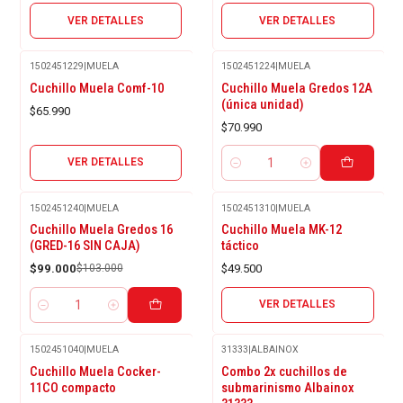
VER DETALLES
VER DETALLES
1502451229
|
MUELA
1502451224
|
MUELA
Agotado
Cuchillo Muela Comf-10
Cuchillo Muela Gredos 12A
(única unidad)
$65.990
$70.990
VER DETALLES
Cantidad
1502451240
|
MUELA
1502451310
|
MUELA
Agotado
-4%
Cuchillo Muela Gredos 16
Cuchillo Muela MK-12
OFF
(GRED-16 SIN CAJA)
táctico
$99.000
$103.000
$49.500
VER DETALLES
Cantidad
1502451040
|
MUELA
31333
|
ALBAINOX
Cuchillo Muela Cocker-
Combo 2x cuchillos de
11CO compacto
submarinismo Albainox