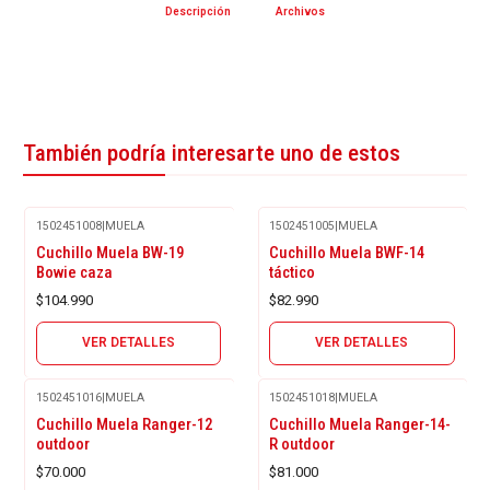
Descripción
Archivos
También podría interesarte uno de estos
1502451008
|
MUELA
1502451005
|
MUELA
Agotado
Agotado
Cuchillo Muela BW-19
Cuchillo Muela BWF-14
Bowie caza
táctico
$104.990
$82.990
VER DETALLES
VER DETALLES
1502451016
|
MUELA
1502451018
|
MUELA
Agotado
Agotado
Cuchillo Muela Ranger-12
Cuchillo Muela Ranger-14-
outdoor
R outdoor
$70.000
$81.000