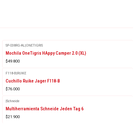
SP-038RG-AL
|
ONETIGRIS
Mochila OneTigris HAppy Camper 2.0 (XL)
$49.800
F118-B
|
RUIKE
Cuchillo Ruike Jager F118-B
$76.000
|
Schneide
Multiherramienta Schneide Jeden Tag 6
$21.900