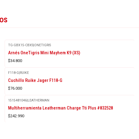
tos
TG-GBX15-CBXS
|
ONETIGRIS
Arnés OneTigris Mini Mayhem K9 (XS)
$34.800
F118-G
|
RUIKE
Cuchillo Ruike Jager F118-G
$76.000
1515481046
|
LEATHERMAN
Multiherramienta Leatherman Charge Tti Plus #832528
$242.990