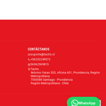
CONTÁCTANOS
soporte@tactis.cl
+56232249572
56962369815
Tactis
Antonio Varas 303, oficina 601, Providencia, Región
Metropolitana
7500580 Santiago - Providencia
Región Metropolitana - Chile
WhatsApp