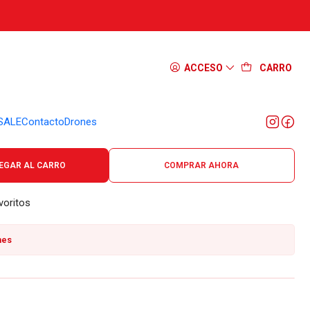
ire Watcher 2.0 K9 (L)
ACCESO
CARRO
SALE
Contacto
Drones
onales.
EGAR AL CARRO
COMPRAR AHORA
voritos
nes