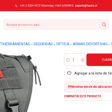
+56 2 3224 9572
WhatsApp
+569 62369815
soporte@tactis.cl
|
Arnés OneTigris F
DETALLES
Sobre este producto:
TIHERRAMIENTAS
SEGURIDAD
OPTICA
ARMAS DEPORTIVAS
No se entregaron detalles adici
AGR
Cantidad
Agregar a la lista de fa
Mostrar stock de ubicacio
COMPARTIR ESTE PRODUCTO