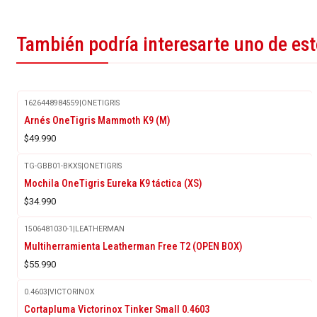
También podría interesarte uno de es
1626448984559
|
ONETIGRIS
Arnés OneTigris Mammoth K9 (M)
$49.990
TG-GBB01-BKXS
|
ONETIGRIS
Mochila OneTigris Eureka K9 táctica (XS)
$34.990
1506481030-1
|
LEATHERMAN
Multiherramienta Leatherman Free T2 (OPEN BOX)
$55.990
0.4603
|
VICTORINOX
Cortapluma Victorinox Tinker Small 0.4603