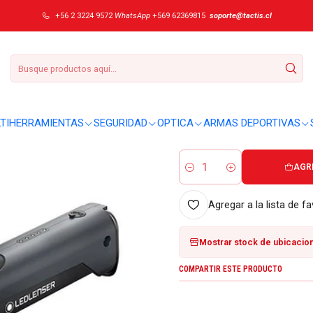
 BOX)
+56 2 3224 9572
WhatsApp
+569 62369815
soporte@tactis.cl
|
Linterna Ledlen
DETALLES
Sobre este producto:
TIHERRAMIENTAS
SEGURIDAD
OPTICA
ARMAS DEPORTIVAS
No se entregaron detalles adici
AGR
Cantidad
Agregar a la lista de fa
Mostrar stock de ubicacio
COMPARTIR ESTE PRODUCTO