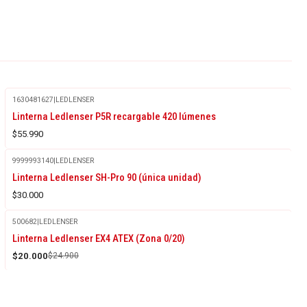
1630481627
|
LEDLENSER
Linterna Ledlenser P5R recargable 420 lúmenes
$55.990
9999993140
|
LEDLENSER
Linterna Ledlenser SH-Pro 90 (única unidad)
$30.000
500682
|
LEDLENSER
-20%
Linterna Ledlenser EX4 ATEX (Zona 0/20)
OFF
$20.000
$24.900