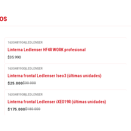
tos
1630481904
|
LEDLENSER
Linterna Ledlenser HF4R WORK profesional
$35.990
1630481900
|
LEDLENSER
-17%
Linterna frontal Ledlenser Iseo3 (últimas unidades)
OFF
$25.000
$30.000
1630481908
|
LEDLENSER
-3%
Linterna frontal Ledlenser iXEO19R (últimas unidades)
OFF
$175.000
$180.000