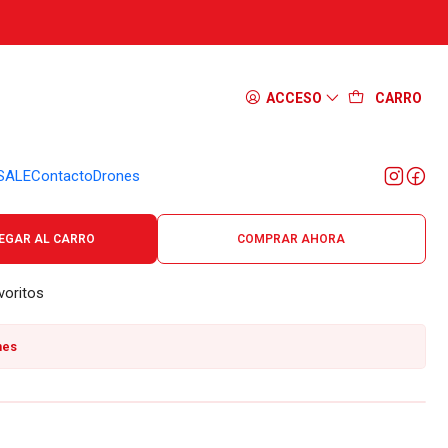
ser iW5R (OPEN BOX)
ACCESO
CARRO
SALE
Contacto
Drones
onales.
EGAR AL CARRO
COMPRAR AHORA
voritos
nes