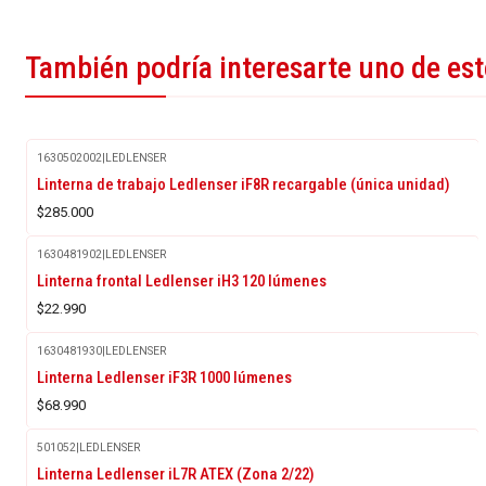
También podría interesarte uno de es
1630502002
|
LEDLENSER
Linterna de trabajo Ledlenser iF8R recargable (única unidad)
$285.000
1630481902
|
LEDLENSER
Linterna frontal Ledlenser iH3 120 lúmenes
$22.990
1630481930
|
LEDLENSER
Linterna Ledlenser iF3R 1000 lúmenes
$68.990
501052
|
LEDLENSER
-6%
Linterna Ledlenser iL7R ATEX (Zona 2/22)
OFF