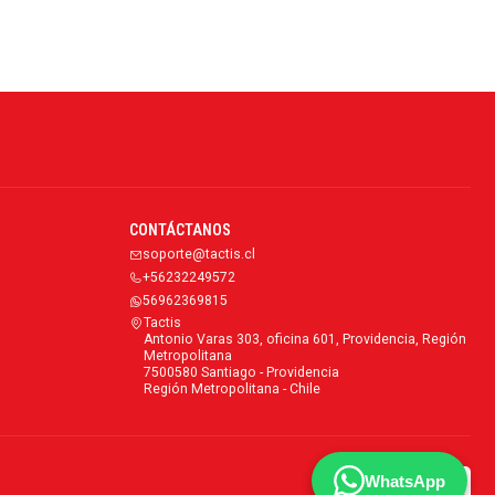
CONTÁCTANOS
soporte@tactis.cl
+56232249572
56962369815
Tactis
Antonio Varas 303, oficina 601, Providencia, Región
Metropolitana
7500580 Santiago - Providencia
Región Metropolitana - Chile
WhatsApp