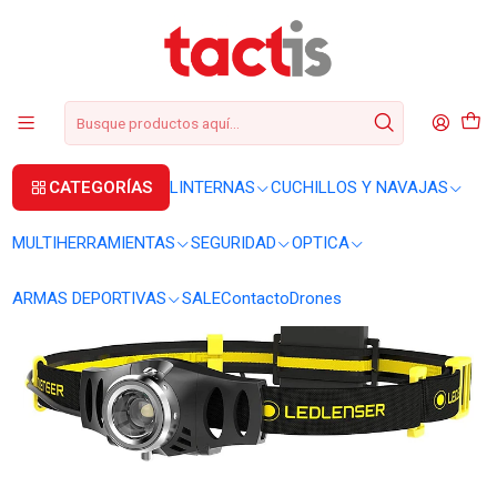
+56 2 3224 9572
WhatsApp
+569 62369815
soporte@tactis.cl
Inicio
LINTERNAS
LINTERNAS DE CABEZA
Linterna frontal Ledlenser iH3 120 lúmenes
CATEGORÍAS
LINTERNAS
CUCHILLOS Y NAVAJAS
MULTIHERRAMIENTAS
SEGURIDAD
OPTICA
ARMAS DEPORTIVAS
SALE
Contacto
Drones