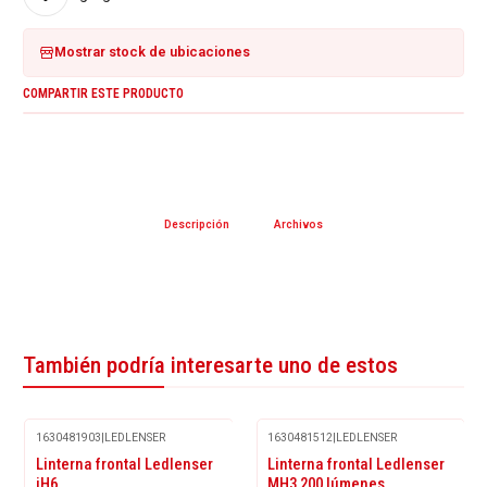
Mostrar stock de ubicaciones
COMPARTIR ESTE PRODUCTO
Descripción
Archivos
También podría interesarte uno de estos
1630481903
|
LEDLENSER
1630481512
|
LEDLENSER
Linterna frontal Ledlenser
Linterna frontal Ledlenser
iH6
MH3 200 lúmenes