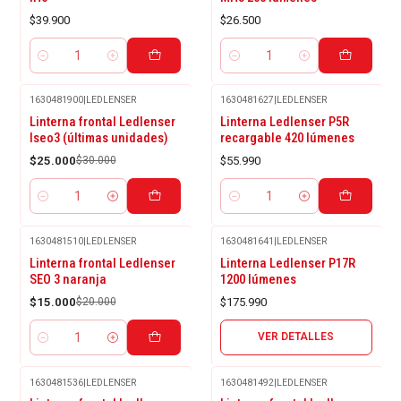
$39.900
$26.500
Cantidad
Cantidad
1630481900
|
LEDLENSER
1630481627
|
LEDLENSER
-17%
Linterna frontal Ledlenser
Linterna Ledlenser P5R
OFF
Iseo3 (últimas unidades)
recargable 420 lúmenes
$25.000
$30.000
$55.990
Cantidad
Cantidad
1630481510
|
LEDLENSER
1630481641
|
LEDLENSER
Agotado
-25%
Linterna frontal Ledlenser
Linterna Ledlenser P17R
OFF
SEO 3 naranja
1200 lúmenes
$15.000
$20.000
$175.990
VER DETALLES
Cantidad
1630481536
|
LEDLENSER
1630481492
|
LEDLENSER
Agotado