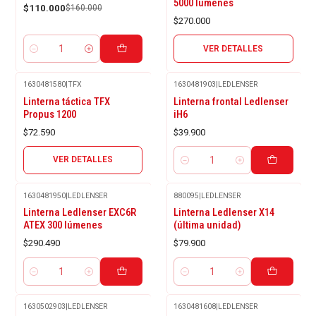
5000 lúmenes
$110.000
$160.000
$270.000
VER DETALLES
Cantidad
1630481580
|
TFX
1630481903
|
LEDLENSER
Agotado
Linterna táctica TFX
Linterna frontal Ledlenser
Propus 1200
iH6
$72.590
$39.900
VER DETALLES
Cantidad
1630481950
|
LEDLENSER
880095
|
LEDLENSER
Linterna Ledlenser EXC6R
Linterna Ledlenser X14
ATEX 300 lúmenes
(última unidad)
$290.490
$79.900
Cantidad
Cantidad
1630502903
|
LEDLENSER
1630481608
|
LEDLENSER