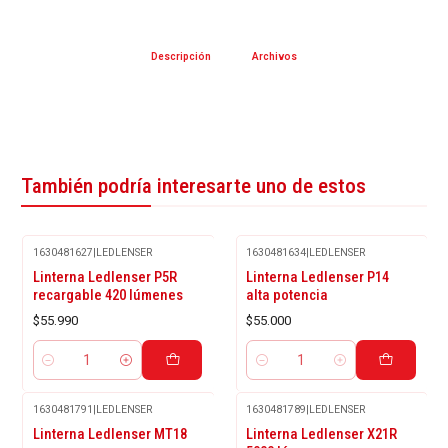
Descripción
Archivos
También podría interesarte uno de estos
1630481627
|
LEDLENSER
1630481634
|
LEDLENSER
Linterna Ledlenser P5R
Linterna Ledlenser P14
recargable 420 lúmenes
alta potencia
$55.990
$55.000
Cantidad
Cantidad
1630481791
|
LEDLENSER
1630481789
|
LEDLENSER
Agotado
-31%
Linterna Ledlenser MT18
Linterna Ledlenser X21R
OFF