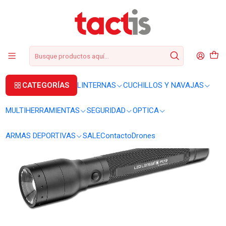
+56 2 3224 9572
WhatsApp
+569 62369815
soporte@tactis.cl
Inicio
LINTERNAS
LINTERNAS DE MANO
Linterna Ledlenser P17R 1200 lúmenes
CATEGORÍAS
LINTERNAS
CUCHILLOS Y NAVAJAS
MULTIHERRAMIENTAS
SEGURIDAD
OPTICA
ARMAS DEPORTIVAS
SALE
Contacto
Drones