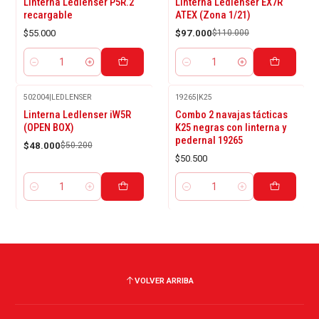
Linterna Ledlenser P5R.2
Linterna Ledlenser EX7R
OFF
recargable
ATEX (Zona 1/21)
$55.000
$97.000
$110.000
Cantidad
Cantidad
502004
|
LEDLENSER
19265
|
K25
-4%
Linterna Ledlenser iW5R
Combo 2 navajas tácticas
OFF
(OPEN BOX)
K25 negras con linterna y
pedernal 19265
$48.000
$50.200
$50.500
Cantidad
Cantidad
VOLVER ARRIBA