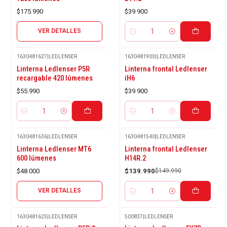
$175.990
$39.900
VER DETALLES
Cantidad
1630481627
|
LEDLENSER
1630481903
|
LEDLENSER
Linterna Ledlenser P5R
Linterna frontal Ledlenser
recargable 420 lúmenes
iH6
$55.990
$39.900
Cantidad
Cantidad
1630481636
|
LEDLENSER
1630481540
|
LEDLENSER
Agotado
-7%
Linterna Ledlenser MT6
Linterna frontal Ledlenser
OFF
600 lúmenes
H14R.2
$48.000
$139.990
$149.990
VER DETALLES
Cantidad
1630481625
|
LEDLENSER
500837
|
LEDLENSER
-12%