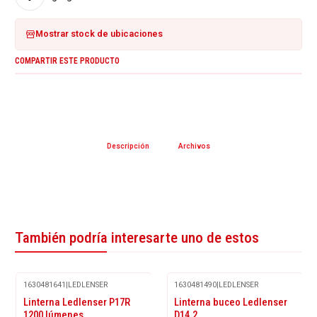
Mostrar stock de ubicaciones
COMPARTIR ESTE PRODUCTO
Descripción
Archivos
También podría interesarte uno de estos
1630481641
|
LEDLENSER
1630481490
|
LEDLENSER
Agotado
Linterna Ledlenser P17R
Linterna buceo Ledlenser
1200 lúmenes
D14.2