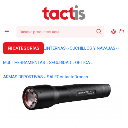
+56 2 3224 9572
WhatsApp
+569 62369815
soporte@tactis.cl
Inicio
LINTERNAS
LINTERNAS DE MANO
Linterna Ledlenser P14 alta potencia
CATEGORÍAS
LINTERNAS
CUCHILLOS Y NAVAJAS
MULTIHERRAMIENTAS
SEGURIDAD
OPTICA
ARMAS DEPORTIVAS
SALE
Contacto
Drones