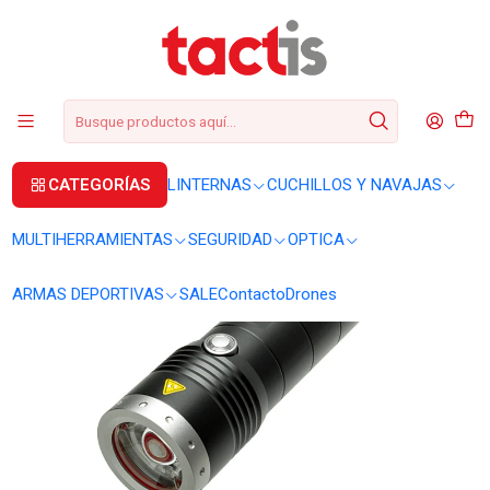
+56 2 3224 9572
WhatsApp
+569 62369815
soporte@tactis.cl
Inicio
LINTERNAS
LINTERNAS DE MANO
Linterna Ledlenser MT6 600 lúmenes
CATEGORÍAS
LINTERNAS
CUCHILLOS Y NAVAJAS
MULTIHERRAMIENTAS
SEGURIDAD
OPTICA
ARMAS DEPORTIVAS
SALE
Contacto
Drones