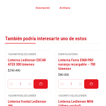
Descripción
Archivos
También podría interesarte uno de estos
1630481950
|
LEDLENSER
E06R-ProO
|
FENIX
Linterna Ledlenser EXC6R
Linterna Fenix E06R PRO
ATEX 300 lúmenes
naranja recargable – 700
lúmenes
$290.490
$80.000
Cantidad
Cantidad
1630481903
|
LEDLENSER
1630481516
|
LEDLENSER
Linterna frontal Ledlenser
Linterna Ledlenser MH6
iH6
(última unidad)