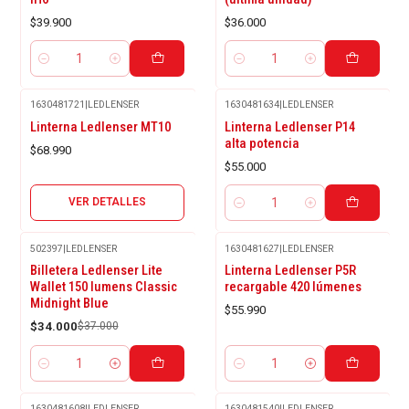
$39.900
$36.000
Cantidad
Cantidad
1630481721
|
LEDLENSER
1630481634
|
LEDLENSER
Agotado
Linterna Ledlenser MT10
Linterna Ledlenser P14
alta potencia
$68.990
$55.000
VER DETALLES
Cantidad
502397
|
LEDLENSER
1630481627
|
LEDLENSER
-8%
Billetera Ledlenser Lite
Linterna Ledlenser P5R
OFF
Wallet 150 lumens Classic
recargable 420 lúmenes
Midnight Blue
$55.990
$34.000
$37.000
Cantidad
Cantidad
1630481608
|
LEDLENSER
1630481540
|
LEDLENSER