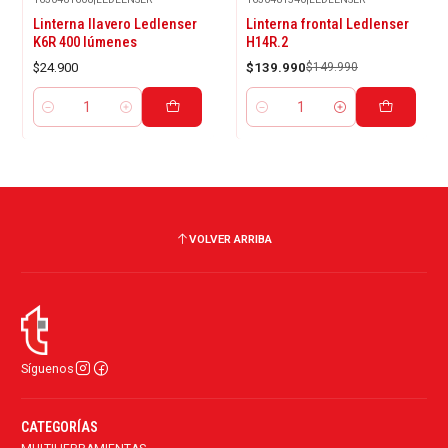
-7%
Linterna llavero Ledlenser
Linterna frontal Ledlenser
OFF
K6R 400 lúmenes
H14R.2
$24.900
$139.990
$149.990
Cantidad
Cantidad
VOLVER ARRIBA
Síguenos
CATEGORÍAS