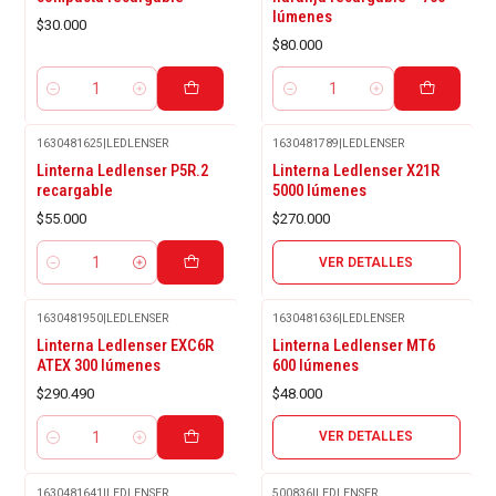
lúmenes
$30.000
$80.000
Cantidad
Cantidad
1630481625
|
LEDLENSER
1630481789
|
LEDLENSER
Agotado
Linterna Ledlenser P5R.2
Linterna Ledlenser X21R
recargable
5000 lúmenes
$55.000
$270.000
VER DETALLES
Cantidad
1630481950
|
LEDLENSER
1630481636
|
LEDLENSER
Agotado
Linterna Ledlenser EXC6R
Linterna Ledlenser MT6
ATEX 300 lúmenes
600 lúmenes
$290.490
$48.000
VER DETALLES
Cantidad
1630481641
|
LEDLENSER
500836
|
LEDLENSER