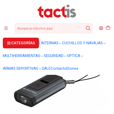
+56 2 3224 9572
WhatsApp
+569 62369815
soporte@tactis.cl
Inicio
LINTERNAS
LINTERNAS DE MANO
Linterna llavero Ledlenser K6R 400 lúmenes
CATEGORÍAS
LINTERNAS
CUCHILLOS Y NAVAJAS
MULTIHERRAMIENTAS
SEGURIDAD
OPTICA
ARMAS DEPORTIVAS
SALE
Contacto
Drones