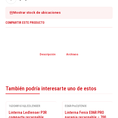
Mostrar stock de ubicaciones
COMPARTIR ESTE PRODUCTO
Descripción
Archivos
También podría interesarte uno de estos
1630481616
|
LEDLENSER
E06R-ProO
|
FENIX
Linterna Ledlenser P3R
Linterna Fenix E06R PRO
compacta recargable
naranja recargable – 700