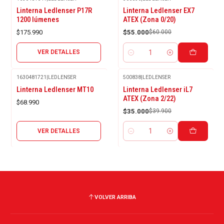
Agotado
-8%
Linterna Ledlenser P17R
Linterna Ledlenser EX7
OFF
1200 lúmenes
ATEX (Zona 0/20)
$175.990
$55.000
$60.000
VER DETALLES
Cantidad
1630481721
|
LEDLENSER
500838
|
LEDLENSER
Agotado
-12%
Linterna Ledlenser MT10
Linterna Ledlenser iL7
OFF
ATEX (Zona 2/22)
$68.990
$35.000
$39.900
VER DETALLES
Cantidad
VOLVER ARRIBA