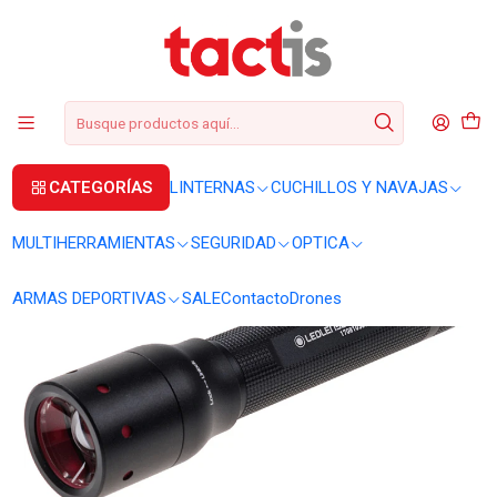
+56 2 3224 9572
WhatsApp
+569 62369815
soporte@tactis.cl
Inicio
LINTERNAS
LINTERNAS DE MANO
Linterna Ledlenser P5R recargable 420 lúmenes
CATEGORÍAS
LINTERNAS
CUCHILLOS Y NAVAJAS
MULTIHERRAMIENTAS
SEGURIDAD
OPTICA
ARMAS DEPORTIVAS
SALE
Contacto
Drones