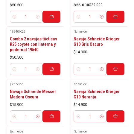
$50.500
$25.000
$29.000
Cantidad
Cantidad
19540
|
K25
|
Schneide
Combo 2 navajas tácticas
Navaja Schneide Krieger
K25 coyote con linterna y
G10 Gris Oscuro
pedernal 19540
$14.900
$50.500
Cantidad
Cantidad
|
Schneide
|
Schneide
Navaja Schneide Messer
Navaja Schneide Krieger
Madera Oscura
G10 Naranja
$15.900
$14.900
Cantidad
Cantidad
|
Schneide
|
Schneide