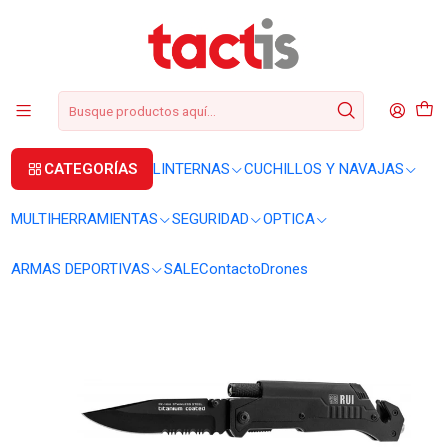
+56 2 3224 9572
WhatsApp
+569 62369815
soporte@tactis.cl
Inicio
LINTERNAS
LINTERNAS DE MANO
Navaja táctica K25 negra con linterna y pedernal 9 cm 19265
CATEGORÍAS
LINTERNAS
CUCHILLOS Y NAVAJAS
MULTIHERRAMIENTAS
SEGURIDAD
OPTICA
ARMAS DEPORTIVAS
SALE
Contacto
Drones