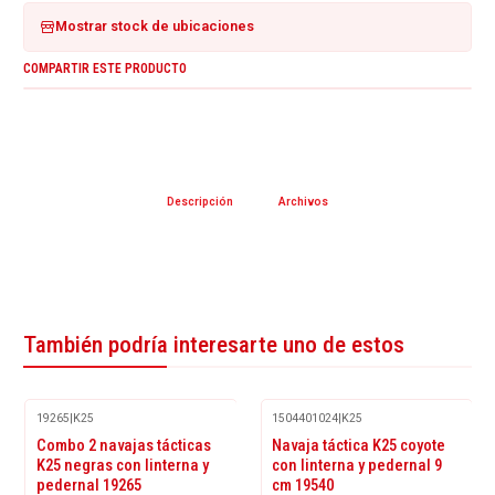
Mostrar stock de ubicaciones
COMPARTIR ESTE PRODUCTO
Descripción
Archivos
También podría interesarte uno de estos
19265
|
K25
1504401024
|
K25
-14%
Combo 2 navajas tácticas
Navaja táctica K25 coyote
OFF
K25 negras con linterna y
con linterna y pedernal 9
pedernal 19265
cm 19540