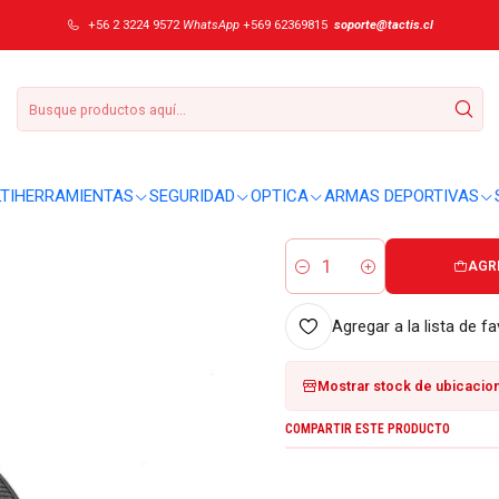
ris Oscuro
+56 2 3224 9572
WhatsApp
+569 62369815
soporte@tactis.cl
|
Navaja Schneide 
DETALLES
Descripción:
TIHERRAMIENTAS
SEGURIDAD
OPTICA
ARMAS DEPORTIVAS
Acero 440C Mango 125 mm. Hoj
AGR
Cantidad
Agregar a la lista de fa
Mostrar stock de ubicacio
COMPARTIR ESTE PRODUCTO