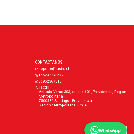
CONTÁCTANOS
soporte@tactis.cl
+56232249572
56962369815
Tactis
Antonio Varas 303, oficina 601, Providencia, Región
Metropolitana
7500580 Santiago - Providencia
Región Metropolitana - Chile
WhatsApp