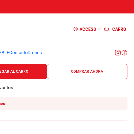
Krieger G10 Gris Oscuro
ACCESO
CARRO
SALE
Contacto
Drones
a 95 mm Peso 180 gr
EGAR AL CARRO
COMPRAR AHORA
voritos
nes