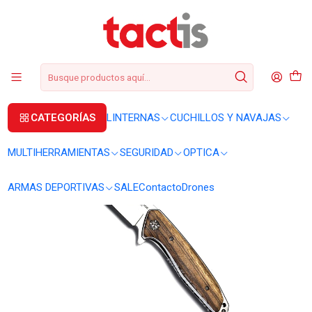
+56 2 3224 9572
WhatsApp
+569 62369815
soporte@tactis.cl
Inicio
CUCHILLOS Y NAVAJAS
NAVAJAS
Navaja Schneide Messer Madera
CATEGORÍAS
LINTERNAS
CUCHILLOS Y NAVAJAS
MULTIHERRAMIENTAS
SEGURIDAD
OPTICA
ARMAS DEPORTIVAS
SALE
Contacto
Drones