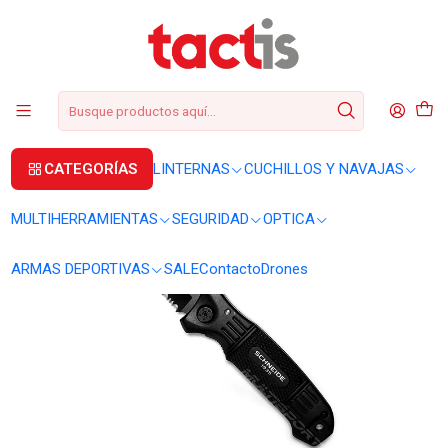
+56 2 3224 9572
WhatsApp
+569 62369815
soporte@tactis.cl
Inicio
CUCHILLOS Y NAVAJAS
NAVAJAS
Navaja Schneide Berserker Oxido Negro
CATEGORÍAS
LINTERNAS
CUCHILLOS Y NAVAJAS
MULTIHERRAMIENTAS
SEGURIDAD
OPTICA
ARMAS DEPORTIVAS
SALE
Contacto
Drones