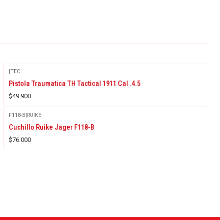
|
TEC
Pistola Traumatica TH Tactical 1911 Cal .4.5
$49.900
F118-B
|
RUIKE
Cuchillo Ruike Jager F118-B
$76.000