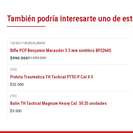
También podría interesarte uno de es
1424531185
|
BENJAMIN
-6%
Rifle PCP Benjamin Marauder 5.5 mm sintético BP2264S
OFF
$990.000
$1.050.000
|
TEC
Pistola Traumatica TH Tactical PT92-P Cal 4.5
$52.500
|
TEC
Balin TH Tactical Magnum Heavy Cal. 50 25 unidades
$5.500