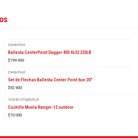
tos
|
CenterPoint
Ballesta CenterPoint Dagger 405 4x32 220LB
$799.900
|
CenterPoint
Set de Flechas Ballesta Center Point 6un 20"
$92.900
1502451016
|
MUELA
Agotado
Cuchillo Muela Ranger-12 outdoor
$70.000