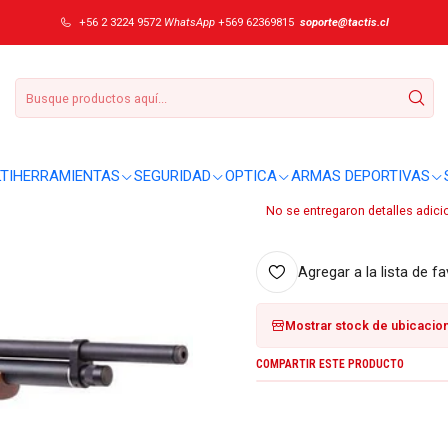
5.5 mm madera BP2264W
+56 2 3224 9572
WhatsApp
+569 62369815
soporte@tactis.cl
|
Rifle PCP Benja
BP2264W
DETALLES
TIHERRAMIENTAS
SEGURIDAD
OPTICA
ARMAS DEPORTIVAS
Sobre este producto:
No se entregaron detalles adici
Agregar a la lista de fa
Mostrar stock de ubicacio
COMPARTIR ESTE PRODUCTO