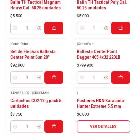
Balin TH Tactical Magnum
Balin TH Tactical Poly Cal.
Heavy Cal. 50 25 unidades
50 25 unidades
$5.500
$5.000
Cantidad
Cantidad
|
CenterPoint
|
CenterPoint
Set de Flechas Ballesta
Ballesta CenterPoint
Center Point 6un 20"
Dagger 405 4x32 220LB
$92.900
$799.900
Cantidad
Cantidad
1428531005-1
|
CROSMAN
|
Agotado
Cartuchos CO2 12 g pack 5
Postones H&N Baracuda
unidades
Hunter Extreme 5.5 mm
$3.750
$6.000
VER DETALLES
Cantidad