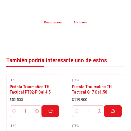
Descripción
Archivos
También podría interesarte uno de estos
|
TEC
|
TEC
Pistola Traumatica TH
Pistola Traumatica TH
Tactical PT92-P Cal 4.5
Tactical G17 Cal .50
$52.500
$119.900
Cantidad
Cantidad
|
TEC
|
TEC