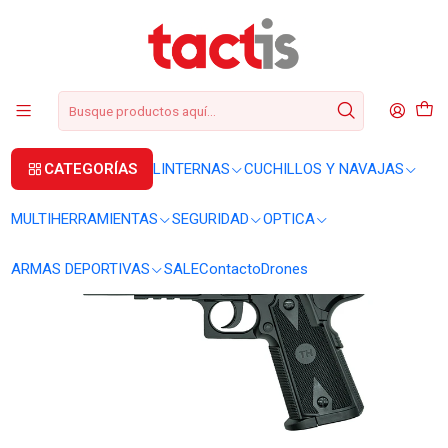
+56 2 3224 9572
WhatsApp
+569 62369815
soporte@tactis.cl
Inicio
ARMAS DEPORTIVAS
ARMAS CO2
Pistola Traumatica TH Tactical 1911 Cal .4.5
CATEGORÍAS
LINTERNAS
CUCHILLOS Y NAVAJAS
MULTIHERRAMIENTAS
SEGURIDAD
OPTICA
ARMAS DEPORTIVAS
SALE
Contacto
Drones