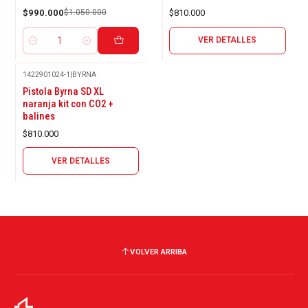
$990.000
$1.050.000
$810.000
VER DETALLES
Cantidad
1422901024-1
|
BYRNA
Agotado
Pistola Byrna SD XL
naranja kit con CO2 +
balines
$810.000
VER DETALLES
VOLVER ARRIBA