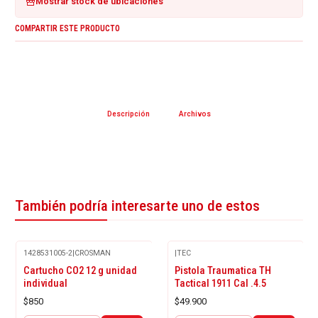
Mostrar stock de ubicaciones
COMPARTIR ESTE PRODUCTO
Descripción
Archivos
También podría interesarte uno de estos
1428531005-2
|
CROSMAN
|
TEC
Cartucho CO2 12 g unidad
Pistola Traumatica TH
individual
Tactical 1911 Cal .4.5
$850
$49.900