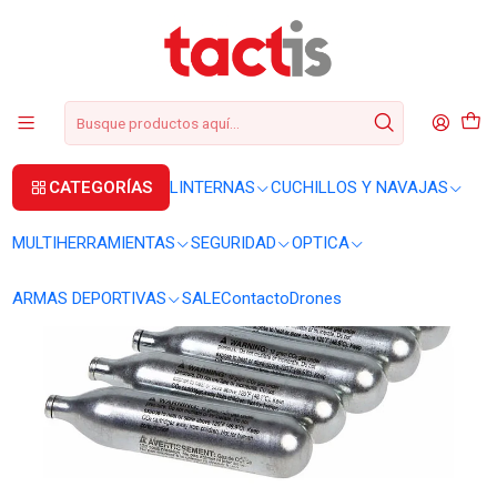
+56 2 3224 9572
WhatsApp
+569 62369815
soporte@tactis.cl
Inicio
ARMAS DEPORTIVAS
ARMAS CO2
Cartuchos CO2 12 g pack 5 unidades
CATEGORÍAS
LINTERNAS
CUCHILLOS Y NAVAJAS
MULTIHERRAMIENTAS
SEGURIDAD
OPTICA
ARMAS DEPORTIVAS
SALE
Contacto
Drones