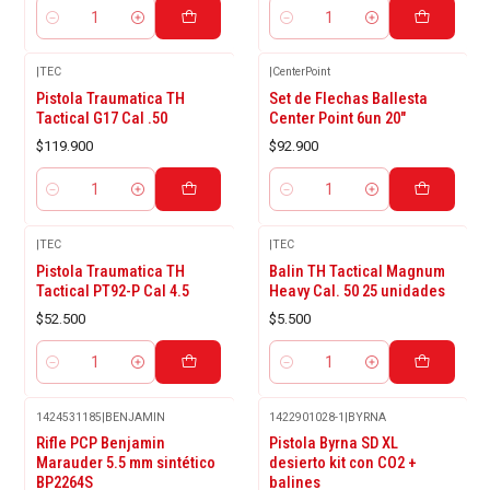
Cantidad
Cantidad
|
TEC
|
CenterPoint
Pistola Traumatica TH
Set de Flechas Ballesta
Tactical G17 Cal .50
Center Point 6un 20"
$119.900
$92.900
Cantidad
Cantidad
|
TEC
|
TEC
Pistola Traumatica TH
Balin TH Tactical Magnum
Tactical PT92-P Cal 4.5
Heavy Cal. 50 25 unidades
$52.500
$5.500
Cantidad
Cantidad
1424531185
|
BENJAMIN
1422901028-1
|
BYRNA
Agotado
-6%
Rifle PCP Benjamin
Pistola Byrna SD XL
OFF
Marauder 5.5 mm sintético
desierto kit con CO2 +
BP2264S
balines