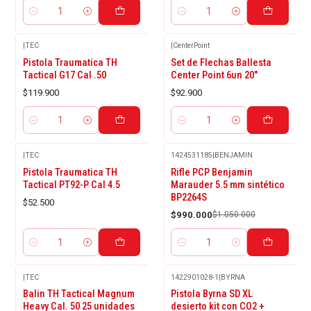
Cantidad
Cantidad
|
TEC
|
CenterPoint
Pistola Traumatica TH
Set de Flechas Ballesta
Tactical G17 Cal .50
Center Point 6un 20"
$119.900
$92.900
Cantidad
Cantidad
|
TEC
1424531185
|
BENJAMIN
-6%
Pistola Traumatica TH
Rifle PCP Benjamin
OFF
Tactical PT92-P Cal 4.5
Marauder 5.5 mm sintético
BP2264S
$52.500
$990.000
$1.050.000
Cantidad
Cantidad
|
TEC
1422901028-1
|
BYRNA
Agotado
Balin TH Tactical Magnum
Pistola Byrna SD XL
Heavy Cal. 50 25 unidades
desierto kit con CO2 +