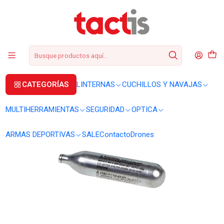
+56 2 3224 9572
WhatsApp
+569 62369815
soporte@tactis.cl
Inicio
ARMAS DEPORTIVAS
ARMAS CO2
Cartucho CO2 12 g unidad individual
CATEGORÍAS
LINTERNAS
CUCHILLOS Y NAVAJAS
MULTIHERRAMIENTAS
SEGURIDAD
OPTICA
ARMAS DEPORTIVAS
SALE
Contacto
Drones