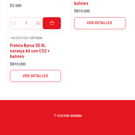
balines
$5.500
$810.000
VER DETALLES
Cantidad
1422901024-1
|
BYRNA
Agotado
Pistola Byrna SD XL
naranja kit con CO2 +
balines
$810.000
VER DETALLES
VOLVER ARRIBA