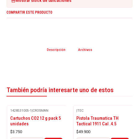
Mostrar stock de ubicaciones
COMPARTIR ESTE PRODUCTO
Descripción
Archivos
También podría interesarte uno de estos
1428531005-1
|
CROSMAN
|
TEC
Cartuchos CO2 12 g pack 5
Pistola Traumatica TH
unidades
Tactical 1911 Cal .4.5
$3.750
$49.900