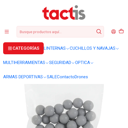
+56 2 3224 9572
WhatsApp
+569 62369815
soporte@tactis.cl
Inicio
Balin TH Tactical Poly Cal. 50 25 unidades
CATEGORÍAS
LINTERNAS
CUCHILLOS Y NAVAJAS
MULTIHERRAMIENTAS
SEGURIDAD
OPTICA
ARMAS DEPORTIVAS
SALE
Contacto
Drones