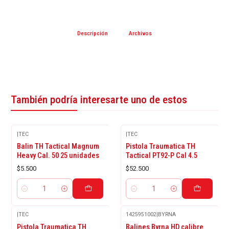
Descripción
Archivos
También podría interesarte uno de estos
|
TEC
|
TEC
Balin TH Tactical Magnum
Pistola Traumatica TH
Heavy Cal. 50 25 unidades
Tactical PT92-P Cal 4.5
$5.500
$52.500
Cantidad
Cantidad
|
TEC
1425951002
|
BYRNA
Pistola Traumatica TH
Balines Byrna HD calibre