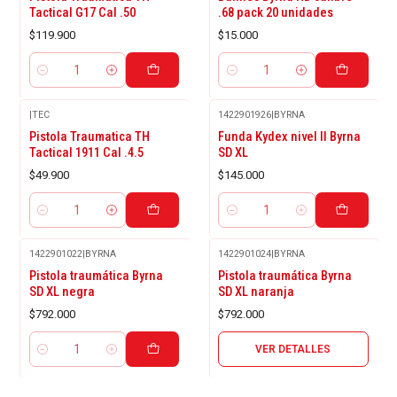
Tactical G17 Cal .50
.68 pack 20 unidades
$119.900
$15.000
Cantidad
Cantidad
|
TEC
1422901926
|
BYRNA
Pistola Traumatica TH
Funda Kydex nivel II Byrna
Tactical 1911 Cal .4.5
SD XL
$49.900
$145.000
Cantidad
Cantidad
1422901022
|
BYRNA
1422901024
|
BYRNA
Agotado
Pistola traumática Byrna
Pistola traumática Byrna
SD XL negra
SD XL naranja
$792.000
$792.000
VER DETALLES
Cantidad