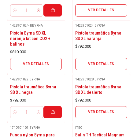
VER DETALLES
Cantidad
1422901024-1
|
BYRNA
1422901024
|
BYRNA
Agotado
Agotado
Pistola Byrna SD XL
Pistola traumática Byrna
naranja kit con CO2 +
SD XL naranja
balines
$792.000
$810.000
VER DETALLES
VER DETALLES
1422901022
|
BYRNA
1422901028
|
BYRNA
Agotado
Pistola traumática Byrna
Pistola traumática Byrna
SD XL negra
SD XL desierto
$792.000
$792.000
VER DETALLES
Cantidad
1710901101
|
BYRNA
|
TEC
Funda nylon Byrna para
Balin TH Tactical Magnum