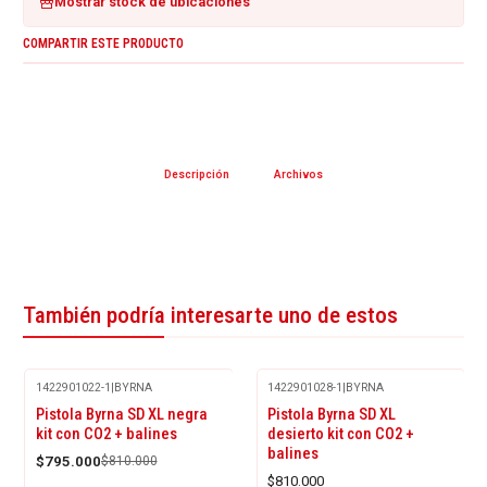
Mostrar stock de ubicaciones
COMPARTIR ESTE PRODUCTO
Descripción
Archivos
También podría interesarte uno de estos
1422901022-1
|
BYRNA
1422901028-1
|
BYRNA
Agotado
-2%
Pistola Byrna SD XL negra
Pistola Byrna SD XL
OFF
kit con CO2 + balines
desierto kit con CO2 +
balines
$795.000
$810.000
$810.000