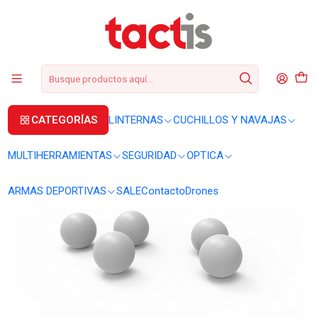
+56 2 3224 9572
WhatsApp
+569 62369815
soporte@tactis.cl
Inicio
ARMAS DEPORTIVAS
ACCESORIOS BYRNA
Balines Byrna HD calibre .68 pack 20 unidades
CATEGORÍAS
LINTERNAS
CUCHILLOS Y NAVAJAS
MULTIHERRAMIENTAS
SEGURIDAD
OPTICA
ARMAS DEPORTIVAS
SALE
Contacto
Drones