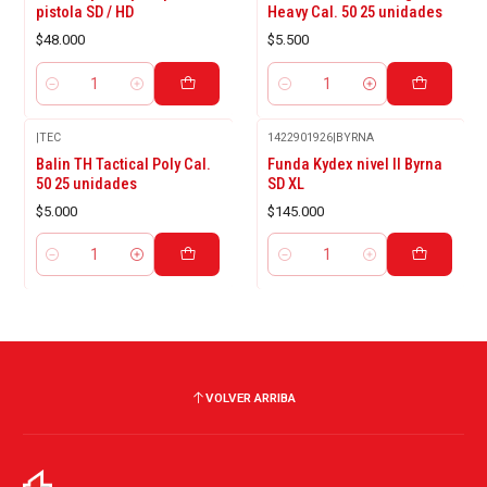
pistola SD / HD
Heavy Cal. 50 25 unidades
$48.000
$5.500
Cantidad
Cantidad
|
TEC
1422901926
|
BYRNA
Balin TH Tactical Poly Cal.
Funda Kydex nivel II Byrna
50 25 unidades
SD XL
$5.000
$145.000
Cantidad
Cantidad
VOLVER ARRIBA