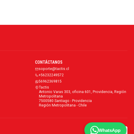
CONTÁCTANOS
soporte@tactis.cl
+56232249572
56962369815
Tactis
Antonio Varas 303, oficina 601, Providencia, Región
Metropolitana
7500580 Santiago - Providencia
Región Metropolitana - Chile
WhatsApp