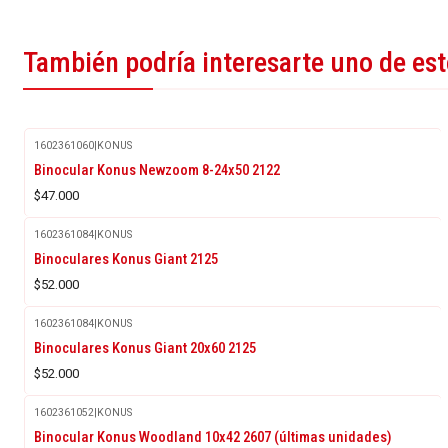
También podría interesarte uno de es
1602361060
|
KONUS
Binocular Konus Newzoom 8-24x50 2122
$47.000
1602361084
|
KONUS
Agotado
Binoculares Konus Giant 2125
$52.000
1602361084
|
KONUS
Agotado
Binoculares Konus Giant 20x60 2125
$52.000
1602361052
|
KONUS
Binocular Konus Woodland 10x42 2607 (últimas unidades)