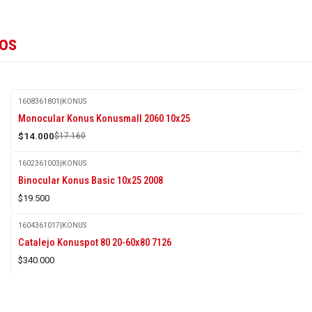
tos
1608361801
|
KONUS
-18%
Monocular Konus Konusmall 2060 10x25
OFF
$14.000
$17.160
Agotado
1602361003
|
KONUS
Binocular Konus Basic 10x25 2008
$19.500
1604361017
|
KONUS
Agotado
Catalejo Konuspot 80 20-60x80 7126
$340.000