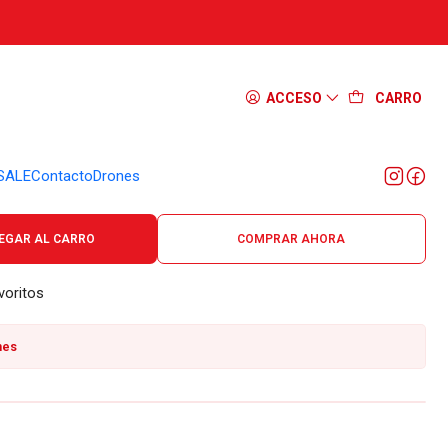
 Newzoom 10-30x60 2124
ACCESO
CARRO
SALE
Contacto
Drones
(zoom variable), 60 mm (objetivo), alto alcance, uso outdoor.
EGAR AL CARRO
COMPRAR AHORA
voritos
nes