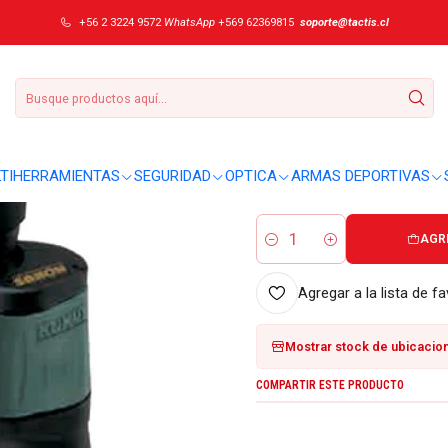
4
+56 2 3224 9572
WhatsApp
+569 62369815
soporte@tactis.cl
|
Binocular Konus
DETALLES
Sobre este producto:
TIHERRAMIENTAS
SEGURIDAD
OPTICA
ARMAS DEPORTIVAS
Newzoom 10-30x60 2124: 10-30x 
AGR
Cantidad
Agregar a la lista de fa
Mostrar stock de ubicacio
COMPARTIR ESTE PRODUCTO