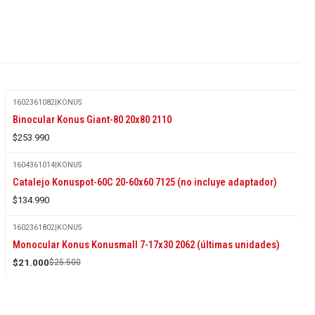
1602361082
|
KONUS
Agotado
Binocular Konus Giant-80 20x80 2110
$253.990
1604361014
|
KONUS
Catalejo Konuspot-60C 20-60x60 7125 (no incluye adaptador)
$134.990
1602361802
|
KONUS
-18%
Monocular Konus Konusmall 7-17x30 2062 (últimas unidades)
OFF
$21.000
$25.500
Agotado